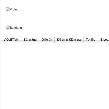
ViOLET.VN
Bài giảng
Giáo án
Đề thi & Kiểm tra
Tư liệu
E-Lea