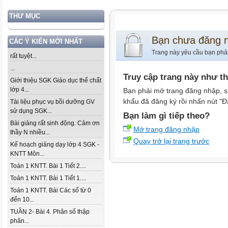
THƯ MỤC
Bạn chưa đăng 
CÁC Ý KIẾN MỚI NHẤT
Trang này yêu cầu bạn phả
rất tuyệt...
...
Truy cập trang này như t
Giới thiệu SGK Giáo dục thể chất
lớp 4...
Bạn phải mở trang đăng nhập, s
khẩu đã đăng ký rồi nhấn nút "Đ
Tài liệu phục vụ bồi dưỡng GV
sử dụng SGK...
Bạn làm gì tiếp theo?
Bài giảng rất sinh động. Cảm ơn
Mở trang đăng nhập
thầy N nhiều...
Quay trở lại trang trước
Kế hoạch giảng dạy lớp 4 SGK -
KNTT Môn...
Toán 1 KNTT. Bài 1 Tiết 2....
Toán 1 KNTT. Bài 1 Tiết 1....
Toán 1 KNTT. Bài Các số từ 0
đến 10...
TUẦN 2- Bài 4. Phân số thập
phân...