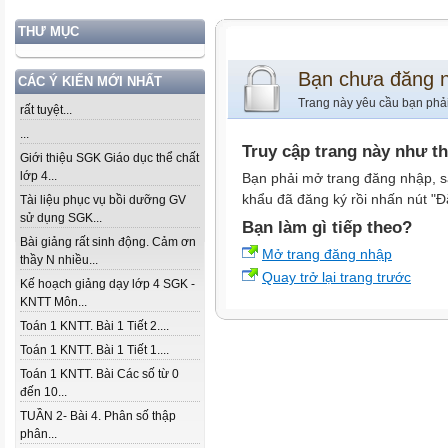
THƯ MỤC
Bạn chưa đăng 
CÁC Ý KIẾN MỚI NHẤT
Trang này yêu cầu bạn phả
rất tuyệt...
...
Truy cập trang này như t
Giới thiệu SGK Giáo dục thể chất
lớp 4...
Bạn phải mở trang đăng nhập, s
khẩu đã đăng ký rồi nhấn nút "Đ
Tài liệu phục vụ bồi dưỡng GV
sử dụng SGK...
Bạn làm gì tiếp theo?
Bài giảng rất sinh động. Cảm ơn
Mở trang đăng nhập
thầy N nhiều...
Quay trở lại trang trước
Kế hoạch giảng dạy lớp 4 SGK -
KNTT Môn...
Toán 1 KNTT. Bài 1 Tiết 2....
Toán 1 KNTT. Bài 1 Tiết 1....
Toán 1 KNTT. Bài Các số từ 0
đến 10...
TUẦN 2- Bài 4. Phân số thập
phân...