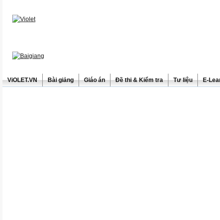
ViOLET.VN
Bài giảng
Giáo án
Đề thi & Kiểm tra
Tư liệu
E-Lea