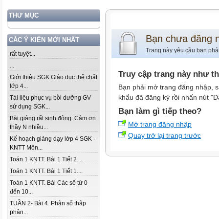
THƯ MỤC
Bạn chưa đăng 
CÁC Ý KIẾN MỚI NHẤT
Trang này yêu cầu bạn phả
rất tuyệt...
...
Truy cập trang này như t
Giới thiệu SGK Giáo dục thể chất
lớp 4...
Bạn phải mở trang đăng nhập, s
khẩu đã đăng ký rồi nhấn nút "Đ
Tài liệu phục vụ bồi dưỡng GV
sử dụng SGK...
Bạn làm gì tiếp theo?
Bài giảng rất sinh động. Cảm ơn
Mở trang đăng nhập
thầy N nhiều...
Quay trở lại trang trước
Kế hoạch giảng dạy lớp 4 SGK -
KNTT Môn...
Toán 1 KNTT. Bài 1 Tiết 2....
Toán 1 KNTT. Bài 1 Tiết 1....
Toán 1 KNTT. Bài Các số từ 0
đến 10...
TUẦN 2- Bài 4. Phân số thập
phân...