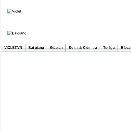
ViOLET.VN
Bài giảng
Giáo án
Đề thi & Kiểm tra
Tư liệu
E-Lea