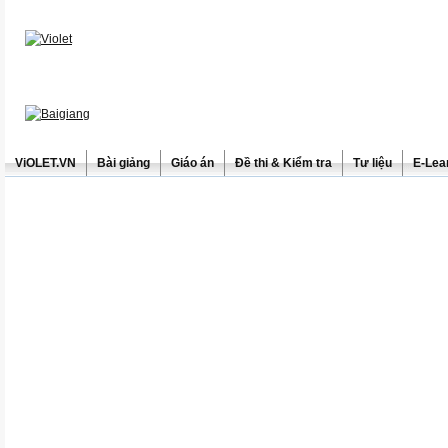
ViOLET.VN
Bài giảng
Giáo án
Đề thi & Kiểm tra
Tư liệu
E-Lea