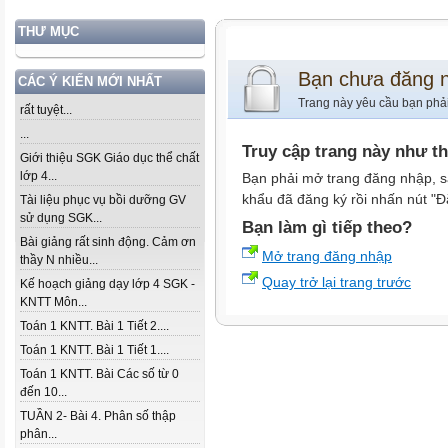
THƯ MỤC
Bạn chưa đăng 
CÁC Ý KIẾN MỚI NHẤT
Trang này yêu cầu bạn phả
rất tuyệt...
...
Truy cập trang này như t
Giới thiệu SGK Giáo dục thể chất
lớp 4...
Bạn phải mở trang đăng nhập, s
khẩu đã đăng ký rồi nhấn nút "Đ
Tài liệu phục vụ bồi dưỡng GV
sử dụng SGK...
Bạn làm gì tiếp theo?
Bài giảng rất sinh động. Cảm ơn
Mở trang đăng nhập
thầy N nhiều...
Quay trở lại trang trước
Kế hoạch giảng dạy lớp 4 SGK -
KNTT Môn...
Toán 1 KNTT. Bài 1 Tiết 2....
Toán 1 KNTT. Bài 1 Tiết 1....
Toán 1 KNTT. Bài Các số từ 0
đến 10...
TUẦN 2- Bài 4. Phân số thập
phân...