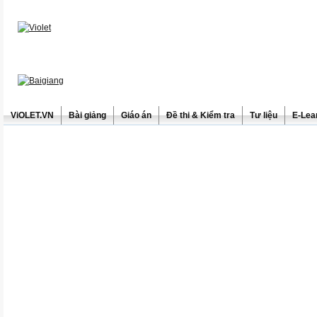
ViOLET.VN
Bài giảng
Giáo án
Đề thi & Kiểm tra
Tư liệu
E-Lea