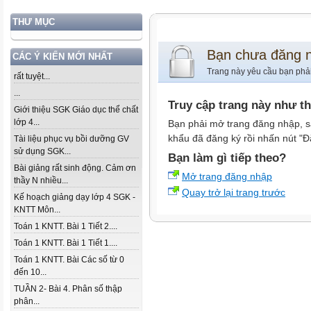
THƯ MỤC
Bạn chưa đăng 
CÁC Ý KIẾN MỚI NHẤT
Trang này yêu cầu bạn phả
rất tuyệt...
...
Truy cập trang này như t
Giới thiệu SGK Giáo dục thể chất
lớp 4...
Bạn phải mở trang đăng nhập, s
khẩu đã đăng ký rồi nhấn nút "Đ
Tài liệu phục vụ bồi dưỡng GV
sử dụng SGK...
Bạn làm gì tiếp theo?
Bài giảng rất sinh động. Cảm ơn
Mở trang đăng nhập
thầy N nhiều...
Quay trở lại trang trước
Kế hoạch giảng dạy lớp 4 SGK -
KNTT Môn...
Toán 1 KNTT. Bài 1 Tiết 2....
Toán 1 KNTT. Bài 1 Tiết 1....
Toán 1 KNTT. Bài Các số từ 0
đến 10...
TUẦN 2- Bài 4. Phân số thập
phân...