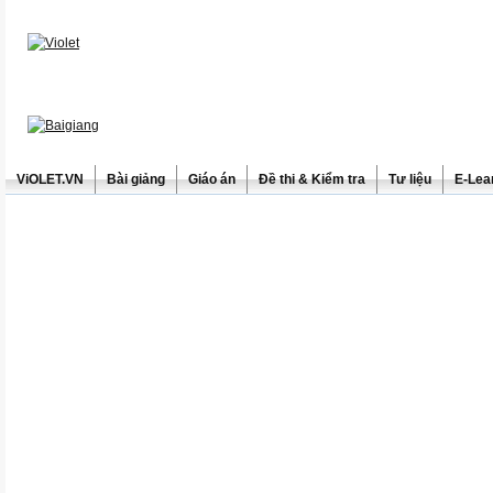
ViOLET.VN
Bài giảng
Giáo án
Đề thi & Kiểm tra
Tư liệu
E-Lea