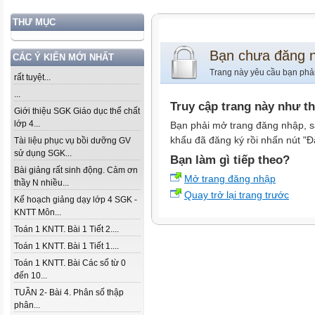
THƯ MỤC
Bạn chưa đăng 
CÁC Ý KIẾN MỚI NHẤT
Trang này yêu cầu bạn phả
rất tuyệt...
...
Truy cập trang này như t
Giới thiệu SGK Giáo dục thể chất
lớp 4...
Bạn phải mở trang đăng nhập, s
khẩu đã đăng ký rồi nhấn nút "Đ
Tài liệu phục vụ bồi dưỡng GV
sử dụng SGK...
Bạn làm gì tiếp theo?
Bài giảng rất sinh động. Cảm ơn
Mở trang đăng nhập
thầy N nhiều...
Quay trở lại trang trước
Kế hoạch giảng dạy lớp 4 SGK -
KNTT Môn...
Toán 1 KNTT. Bài 1 Tiết 2....
Toán 1 KNTT. Bài 1 Tiết 1....
Toán 1 KNTT. Bài Các số từ 0
đến 10...
TUẦN 2- Bài 4. Phân số thập
phân...