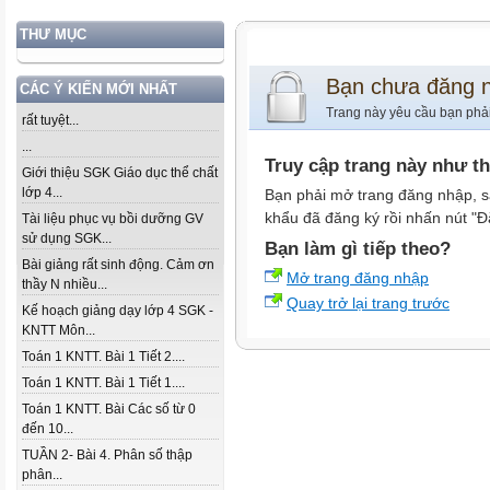
THƯ MỤC
Bạn chưa đăng 
CÁC Ý KIẾN MỚI NHẤT
Trang này yêu cầu bạn phả
rất tuyệt...
...
Truy cập trang này như t
Giới thiệu SGK Giáo dục thể chất
lớp 4...
Bạn phải mở trang đăng nhập, s
khẩu đã đăng ký rồi nhấn nút "Đ
Tài liệu phục vụ bồi dưỡng GV
sử dụng SGK...
Bạn làm gì tiếp theo?
Bài giảng rất sinh động. Cảm ơn
Mở trang đăng nhập
thầy N nhiều...
Quay trở lại trang trước
Kế hoạch giảng dạy lớp 4 SGK -
KNTT Môn...
Toán 1 KNTT. Bài 1 Tiết 2....
Toán 1 KNTT. Bài 1 Tiết 1....
Toán 1 KNTT. Bài Các số từ 0
đến 10...
TUẦN 2- Bài 4. Phân số thập
phân...