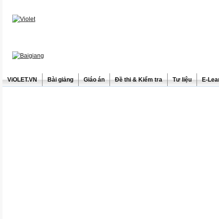
ViOLET.VN
Bài giảng
Giáo án
Đề thi & Kiểm tra
Tư liệu
E-Lea