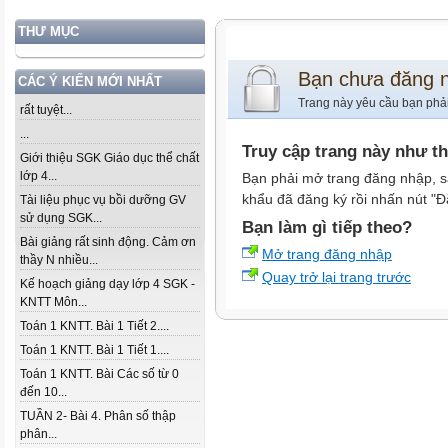
THƯ MỤC
Bạn chưa đăng 
CÁC Ý KIẾN MỚI NHẤT
Trang này yêu cầu bạn phả
rất tuyệt...
...
Truy cập trang này như t
Giới thiệu SGK Giáo dục thể chất
lớp 4...
Bạn phải mở trang đăng nhập, s
khẩu đã đăng ký rồi nhấn nút "Đ
Tài liệu phục vụ bồi dưỡng GV
sử dụng SGK...
Bạn làm gì tiếp theo?
Bài giảng rất sinh động. Cảm ơn
Mở trang đăng nhập
thầy N nhiều...
Quay trở lại trang trước
Kế hoạch giảng dạy lớp 4 SGK -
KNTT Môn...
Toán 1 KNTT. Bài 1 Tiết 2....
Toán 1 KNTT. Bài 1 Tiết 1....
Toán 1 KNTT. Bài Các số từ 0
đến 10...
TUẦN 2- Bài 4. Phân số thập
phân...