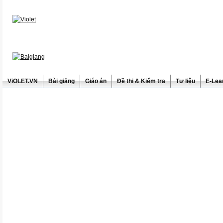
ViOLET.VN
Bài giảng
Giáo án
Đề thi & Kiểm tra
Tư liệu
E-Lea