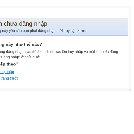
n chưa đăng nhập
g này yêu cầu bạn phải đăng nhập mới truy cập được.
ang này như thế nào?
ang đăng nhập, sau đó điền chính xác tên truy nhập và mật khẩu đã đăng
 "Đăng nhập" ở phía dưới.
iếp theo?
ăng nhập
 trang trước