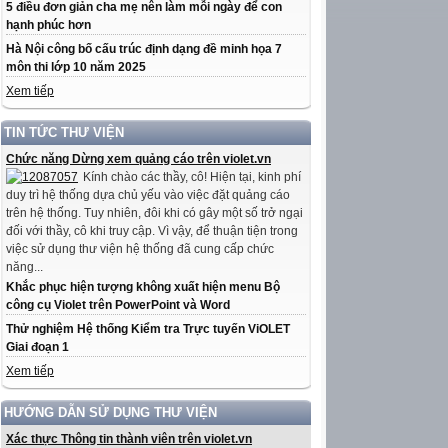
5 điều đơn giản cha mẹ nên làm mỗi ngày để con
hạnh phúc hơn
Hà Nội công bố cấu trúc định dạng đề minh họa 7
môn thi lớp 10 năm 2025
Xem tiếp
TIN TỨC THƯ VIỆN
Chức năng Dừng xem quảng cáo trên violet.vn
Kính chào các thầy, cô! Hiện tại, kinh phí
duy trì hệ thống dựa chủ yếu vào việc đặt quảng cáo
trên hệ thống. Tuy nhiên, đôi khi có gây một số trở ngại
đối với thầy, cô khi truy cập. Vì vậy, để thuận tiện trong
việc sử dụng thư viện hệ thống đã cung cấp chức
năng...
Khắc phục hiện tượng không xuất hiện menu Bộ
công cụ Violet trên PowerPoint và Word
Thử nghiệm Hệ thống Kiểm tra Trực tuyến ViOLET
Giai đoạn 1
Xem tiếp
HƯỚNG DẪN SỬ DỤNG THƯ VIỆN
Xác thực Thông tin thành viên trên violet.vn