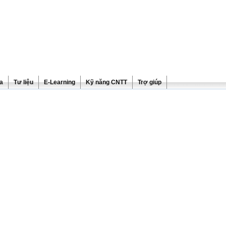
ra
Tư liệu
E-Learning
Kỹ năng CNTT
Trợ giúp