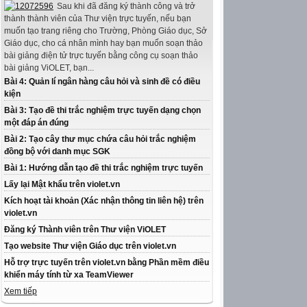
Sau khi đã đăng ký thành công và trở
thành thành viên của Thư viện trực tuyến, nếu bạn
muốn tạo trang riêng cho Trường, Phòng Giáo dục, Sở
Giáo dục, cho cá nhân mình hay bạn muốn soạn thảo
bài giảng điện tử trực tuyến bằng công cụ soạn thảo
bài giảng ViOLET, bạn...
Bài 4: Quản lí ngân hàng câu hỏi và sinh đề có điều
kiện
Bài 3: Tạo đề thi trắc nghiệm trực tuyến dạng chọn
một đáp án đúng
Bài 2: Tạo cây thư mục chứa câu hỏi trắc nghiệm
đồng bộ với danh mục SGK
Bài 1: Hướng dẫn tạo đề thi trắc nghiệm trực tuyến
Lấy lại Mật khẩu trên violet.vn
Kích hoạt tài khoản (Xác nhận thông tin liên hệ) trên
violet.vn
Đăng ký Thành viên trên Thư viện ViOLET
Tạo website Thư viện Giáo dục trên violet.vn
Hỗ trợ trực tuyến trên violet.vn bằng Phần mềm điều
khiển máy tính từ xa TeamViewer
Xem tiếp