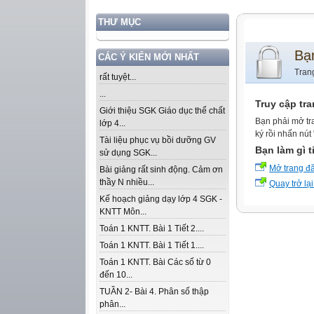
THƯ MỤC
Bạ
CÁC Ý KIẾN MỚI NHẤT
Tran
rất tuyệt...
...
Truy cập tr
Giới thiệu SGK Giáo dục thể chất
Bạn phải mở tr
lớp 4...
ký rồi nhấn nút
Tài liệu phục vụ bồi dưỡng GV
Bạn làm gì t
sử dụng SGK...
Mở trang đ
Bài giảng rất sinh động. Cảm ơn
thầy N nhiều...
Quay trở lại
Kế hoạch giảng dạy lớp 4 SGK -
KNTT Môn...
Toán 1 KNTT. Bài 1 Tiết 2....
Toán 1 KNTT. Bài 1 Tiết 1....
Toán 1 KNTT. Bài Các số từ 0
đến 10...
TUẦN 2- Bài 4. Phân số thập
phân...