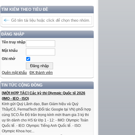
TÌM KIẾM THEO TIÊU ĐỀ
ĐĂNG NHẬP
Tên truy nhập
Mật khẩu
Ghi nhớ
Quên mật khẩu
ĐK thành viên
TIN TỨC CỘNG ĐỒNG
[MỜI HỢP TÁC] Các kỳ thi Olympic Quốc tế 2026
(IMO - IEO - ISO)
Kính gửi Quý Lãnh đạo, Ban Giám hiệu và Quý
Thầy/Cô, FermatTech (Đối tác Google tại VN) phối hợp
cùng SCO Ấn Độ trân trọng kính mời tham gia 3 kỳ thi
uy tín dành cho HS từ lớp 1 - 12: - IMO: Olympic Toán
Quốc tế. - IEO: Olympic Tiếng Anh Quốc tế. - ISO:
Olympic Khoa học...