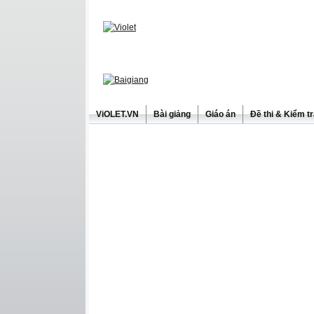
ViOLET.VN
Bài giảng
Giáo án
Đề thi & Kiểm t