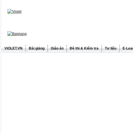
ViOLET.VN
Bài giảng
Giáo án
Đề thi & Kiểm tra
Tư liệu
E-Lea