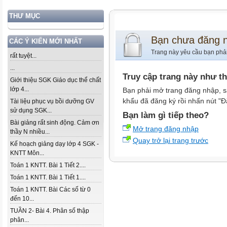
THƯ MỤC
Bạn chưa đăng 
CÁC Ý KIẾN MỚI NHẤT
Trang này yêu cầu bạn phả
rất tuyệt...
...
Truy cập trang này như t
Giới thiệu SGK Giáo dục thể chất
lớp 4...
Bạn phải mở trang đăng nhập, s
khẩu đã đăng ký rồi nhấn nút "Đ
Tài liệu phục vụ bồi dưỡng GV
sử dụng SGK...
Bạn làm gì tiếp theo?
Bài giảng rất sinh động. Cảm ơn
Mở trang đăng nhập
thầy N nhiều...
Quay trở lại trang trước
Kế hoạch giảng dạy lớp 4 SGK -
KNTT Môn...
Toán 1 KNTT. Bài 1 Tiết 2....
Toán 1 KNTT. Bài 1 Tiết 1....
Toán 1 KNTT. Bài Các số từ 0
đến 10...
TUẦN 2- Bài 4. Phân số thập
phân...