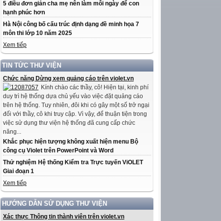
5 điều đơn giản cha mẹ nên làm mỗi ngày để con
hạnh phúc hơn
Hà Nội công bố cấu trúc định dạng đề minh họa 7
môn thi lớp 10 năm 2025
Xem tiếp
TIN TỨC THƯ VIỆN
Chức năng Dừng xem quảng cáo trên violet.vn
Kính chào các thầy, cô! Hiện tại, kinh phí
duy trì hệ thống dựa chủ yếu vào việc đặt quảng cáo
trên hệ thống. Tuy nhiên, đôi khi có gây một số trở ngại
đối với thầy, cô khi truy cập. Vì vậy, để thuận tiện trong
việc sử dụng thư viện hệ thống đã cung cấp chức
năng...
Khắc phục hiện tượng không xuất hiện menu Bộ
công cụ Violet trên PowerPoint và Word
Thử nghiệm Hệ thống Kiểm tra Trực tuyến ViOLET
Giai đoạn 1
Xem tiếp
HƯỚNG DẪN SỬ DỤNG THƯ VIỆN
Xác thực Thông tin thành viên trên violet.vn