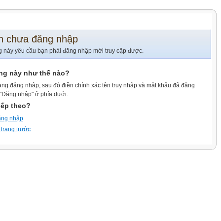
n chưa đăng nhập
g này yêu cầu bạn phải đăng nhập mới truy cập được.
ang này như thế nào?
ang đăng nhập, sau đó điền chính xác tên truy nhập và mật khẩu đã đăng
 "Đăng nhập" ở phía dưới.
iếp theo?
ăng nhập
 trang trước