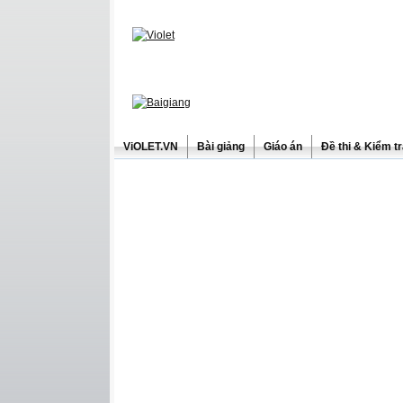
ViOLET.VN
Bài giảng
Giáo án
Đề thi & Kiểm t