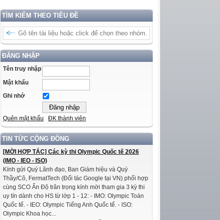
TÌM KIẾM THEO TIÊU ĐỀ
ĐĂNG NHẬP
Tên truy nhập
Mật khẩu
Ghi nhớ
Quên mật khẩu
ĐK thành viên
TIN TỨC CỘNG ĐỒNG
[MỜI HỢP TÁC] Các kỳ thi Olympic Quốc tế 2026
(IMO - IEO - ISO)
Kính gửi Quý Lãnh đạo, Ban Giám hiệu và Quý
Thầy/Cô, FermatTech (Đối tác Google tại VN) phối hợp
cùng SCO Ấn Độ trân trọng kính mời tham gia 3 kỳ thi
uy tín dành cho HS từ lớp 1 - 12: - IMO: Olympic Toán
Quốc tế. - IEO: Olympic Tiếng Anh Quốc tế. - ISO:
Olympic Khoa học...