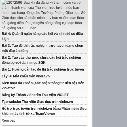
Sau khi đã đăng ký thành công và trở
thành thành viên của Thư viện trực tuyến, nếu bạn
muốn tạo trang riêng cho Trường, Phòng Giáo dục, Sở
Giáo dục, cho cá nhân mình hay bạn muốn soạn thảo
bài giảng điện tử trực tuyến bằng công cụ soạn thảo
bài giảng ViOLET, bạn...
Bài 4: Quản lí ngân hàng câu hỏi và sinh đề có điều
kiện
Bài 3: Tạo đề thi trắc nghiệm trực tuyến dạng chọn
một đáp án đúng
Bài 2: Tạo cây thư mục chứa câu hỏi trắc nghiệm
đồng bộ với danh mục SGK
Bài 1: Hướng dẫn tạo đề thi trắc nghiệm trực tuyến
Lấy lại Mật khẩu trên violet.vn
Kích hoạt tài khoản (Xác nhận thông tin liên hệ) trên
violet.vn
Đăng ký Thành viên trên Thư viện ViOLET
Tạo website Thư viện Giáo dục trên violet.vn
Hỗ trợ trực tuyến trên violet.vn bằng Phần mềm điều
khiển máy tính từ xa TeamViewer
Xem tiếp