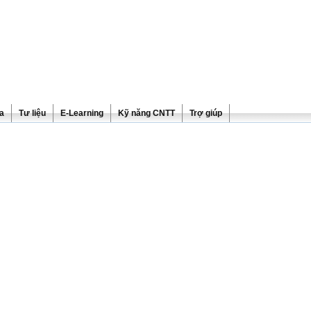
ra
Tư liệu
E-Learning
Kỹ năng CNTT
Trợ giúp