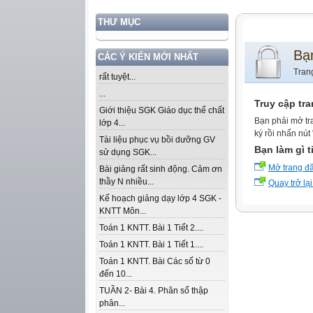
THƯ MỤC
Bạ
CÁC Ý KIẾN MỚI NHẤT
Tran
rất tuyệt...
...
Truy cập tr
Giới thiệu SGK Giáo dục thể chất
Bạn phải mở tr
lớp 4...
ký rồi nhấn nút
Tài liệu phục vụ bồi dưỡng GV
Bạn làm gì t
sử dụng SGK...
Mở trang đ
Bài giảng rất sinh động. Cảm ơn
thầy N nhiều...
Quay trở lại
Kế hoạch giảng dạy lớp 4 SGK -
KNTT Môn...
Toán 1 KNTT. Bài 1 Tiết 2....
Toán 1 KNTT. Bài 1 Tiết 1....
Toán 1 KNTT. Bài Các số từ 0
đến 10...
TUẦN 2- Bài 4. Phân số thập
phân...