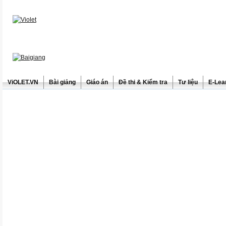
ViOLET.VN
Bài giảng
Giáo án
Đề thi & Kiểm tra
Tư liệu
E-Lea