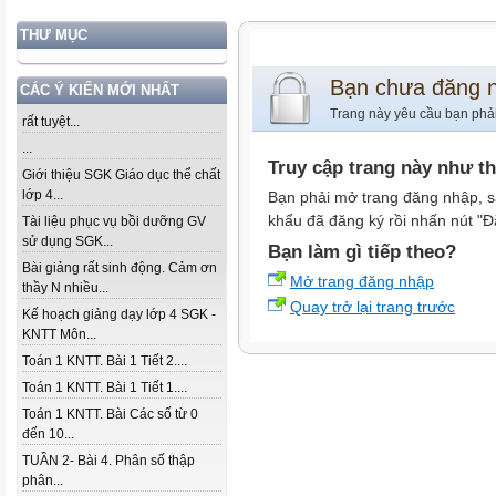
THƯ MỤC
Bạn chưa đăng 
CÁC Ý KIẾN MỚI NHẤT
Trang này yêu cầu bạn phả
rất tuyệt...
...
Truy cập trang này như t
Giới thiệu SGK Giáo dục thể chất
lớp 4...
Bạn phải mở trang đăng nhập, s
khẩu đã đăng ký rồi nhấn nút "Đ
Tài liệu phục vụ bồi dưỡng GV
sử dụng SGK...
Bạn làm gì tiếp theo?
Bài giảng rất sinh động. Cảm ơn
Mở trang đăng nhập
thầy N nhiều...
Quay trở lại trang trước
Kế hoạch giảng dạy lớp 4 SGK -
KNTT Môn...
Toán 1 KNTT. Bài 1 Tiết 2....
Toán 1 KNTT. Bài 1 Tiết 1....
Toán 1 KNTT. Bài Các số từ 0
đến 10...
TUẦN 2- Bài 4. Phân số thập
phân...