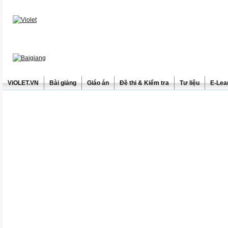
ViOLET.VN
Bài giảng
Giáo án
Đề thi & Kiểm tra
Tư liệu
E-Lea