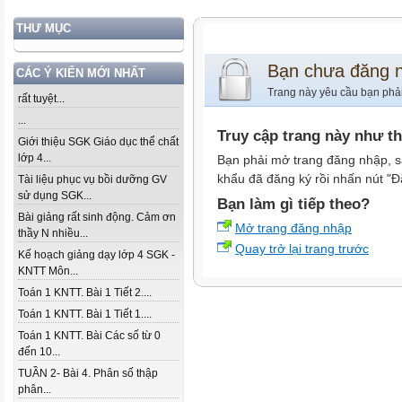
THƯ MỤC
Bạn chưa đăng 
CÁC Ý KIẾN MỚI NHẤT
Trang này yêu cầu bạn phả
rất tuyệt...
...
Truy cập trang này như t
Giới thiệu SGK Giáo dục thể chất
lớp 4...
Bạn phải mở trang đăng nhập, s
khẩu đã đăng ký rồi nhấn nút "Đ
Tài liệu phục vụ bồi dưỡng GV
sử dụng SGK...
Bạn làm gì tiếp theo?
Bài giảng rất sinh động. Cảm ơn
Mở trang đăng nhập
thầy N nhiều...
Quay trở lại trang trước
Kế hoạch giảng dạy lớp 4 SGK -
KNTT Môn...
Toán 1 KNTT. Bài 1 Tiết 2....
Toán 1 KNTT. Bài 1 Tiết 1....
Toán 1 KNTT. Bài Các số từ 0
đến 10...
TUẦN 2- Bài 4. Phân số thập
phân...