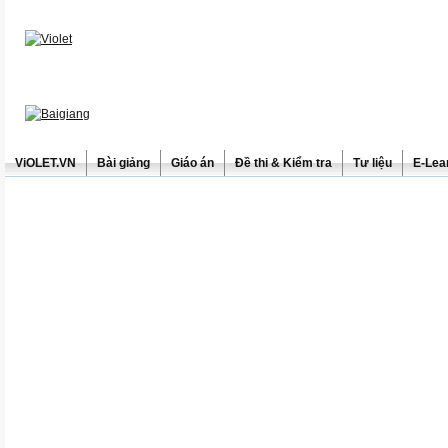
ViOLET.VN
Bài giảng
Giáo án
Đề thi & Kiểm tra
Tư liệu
E-Lea