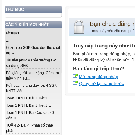
THƯ MỤC
Bạn chưa đăng 
CÁC Ý KIẾN MỚI NHẤT
Trang này yêu cầu bạn phả
rất tuyệt...
...
Truy cập trang này như t
Giới thiệu SGK Giáo dục thể chất
lớp 4...
Bạn phải mở trang đăng nhập, s
khẩu đã đăng ký rồi nhấn nút "Đ
Tài liệu phục vụ bồi dưỡng GV
sử dụng SGK...
Bạn làm gì tiếp theo?
Bài giảng rất sinh động. Cảm ơn
Mở trang đăng nhập
thầy N nhiều...
Quay trở lại trang trước
Kế hoạch giảng dạy lớp 4 SGK -
KNTT Môn...
Toán 1 KNTT. Bài 1 Tiết 2....
Toán 1 KNTT. Bài 1 Tiết 1....
Toán 1 KNTT. Bài Các số từ 0
đến 10...
TUẦN 2- Bài 4. Phân số thập
phân...