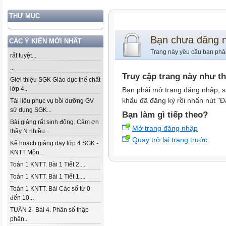
THƯ MỤC
Bạn chưa đăng 
CÁC Ý KIẾN MỚI NHẤT
Trang này yêu cầu bạn phả
rất tuyệt...
...
Truy cập trang này như t
Giới thiệu SGK Giáo dục thể chất
lớp 4...
Bạn phải mở trang đăng nhập, s
khẩu đã đăng ký rồi nhấn nút "Đ
Tài liệu phục vụ bồi dưỡng GV
sử dụng SGK...
Bạn làm gì tiếp theo?
Bài giảng rất sinh động. Cảm ơn
Mở trang đăng nhập
thầy N nhiều...
Quay trở lại trang trước
Kế hoạch giảng dạy lớp 4 SGK -
KNTT Môn...
Toán 1 KNTT. Bài 1 Tiết 2....
Toán 1 KNTT. Bài 1 Tiết 1....
Toán 1 KNTT. Bài Các số từ 0
đến 10...
TUẦN 2- Bài 4. Phân số thập
phân...