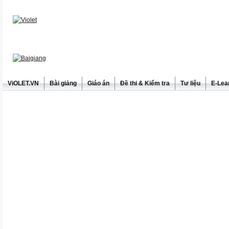
ViOLET.VN
Bài giảng
Giáo án
Đề thi & Kiểm tra
Tư liệu
E-Lea