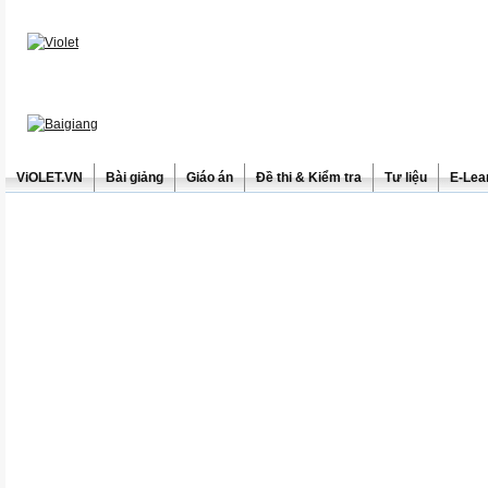
ViOLET.VN
Bài giảng
Giáo án
Đề thi & Kiểm tra
Tư liệu
E-Lea