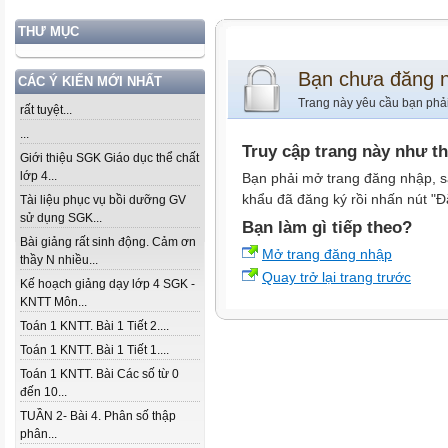
THƯ MỤC
Bạn chưa đăng 
CÁC Ý KIẾN MỚI NHẤT
Trang này yêu cầu bạn phả
rất tuyệt...
...
Truy cập trang này như t
Giới thiệu SGK Giáo dục thể chất
lớp 4...
Bạn phải mở trang đăng nhập, s
khẩu đã đăng ký rồi nhấn nút "Đ
Tài liệu phục vụ bồi dưỡng GV
sử dụng SGK...
Bạn làm gì tiếp theo?
Bài giảng rất sinh động. Cảm ơn
Mở trang đăng nhập
thầy N nhiều...
Quay trở lại trang trước
Kế hoạch giảng dạy lớp 4 SGK -
KNTT Môn...
Toán 1 KNTT. Bài 1 Tiết 2....
Toán 1 KNTT. Bài 1 Tiết 1....
Toán 1 KNTT. Bài Các số từ 0
đến 10...
TUẦN 2- Bài 4. Phân số thập
phân...