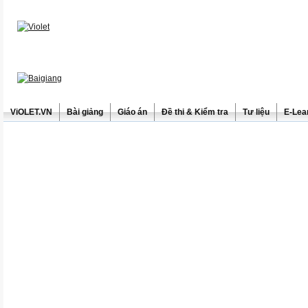
ViOLET.VN
Bài giảng
Giáo án
Đề thi & Kiểm tra
Tư liệu
E-Lea