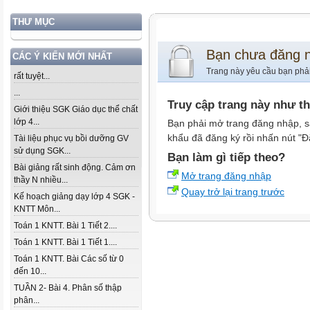
THƯ MỤC
Bạn chưa đăng 
CÁC Ý KIẾN MỚI NHẤT
Trang này yêu cầu bạn phả
rất tuyệt...
...
Truy cập trang này như t
Giới thiệu SGK Giáo dục thể chất
lớp 4...
Bạn phải mở trang đăng nhập, s
khẩu đã đăng ký rồi nhấn nút "Đ
Tài liệu phục vụ bồi dưỡng GV
sử dụng SGK...
Bạn làm gì tiếp theo?
Bài giảng rất sinh động. Cảm ơn
Mở trang đăng nhập
thầy N nhiều...
Quay trở lại trang trước
Kế hoạch giảng dạy lớp 4 SGK -
KNTT Môn...
Toán 1 KNTT. Bài 1 Tiết 2....
Toán 1 KNTT. Bài 1 Tiết 1....
Toán 1 KNTT. Bài Các số từ 0
đến 10...
TUẦN 2- Bài 4. Phân số thập
phân...