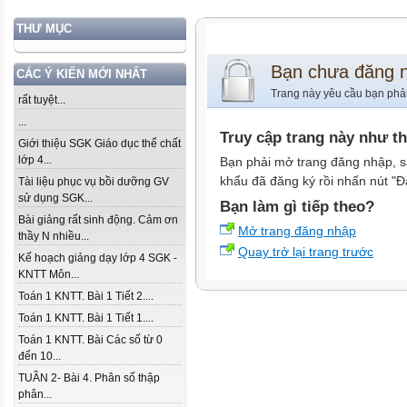
THƯ MỤC
Bạn chưa đăng 
CÁC Ý KIẾN MỚI NHẤT
Trang này yêu cầu bạn phả
rất tuyệt...
...
Truy cập trang này như t
Giới thiệu SGK Giáo dục thể chất
lớp 4...
Bạn phải mở trang đăng nhập, s
khẩu đã đăng ký rồi nhấn nút "Đ
Tài liệu phục vụ bồi dưỡng GV
sử dụng SGK...
Bạn làm gì tiếp theo?
Bài giảng rất sinh động. Cảm ơn
Mở trang đăng nhập
thầy N nhiều...
Quay trở lại trang trước
Kế hoạch giảng dạy lớp 4 SGK -
KNTT Môn...
Toán 1 KNTT. Bài 1 Tiết 2....
Toán 1 KNTT. Bài 1 Tiết 1....
Toán 1 KNTT. Bài Các số từ 0
đến 10...
TUẦN 2- Bài 4. Phân số thập
phân...