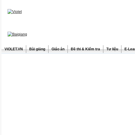
ViOLET.VN
Bài giảng
Giáo án
Đề thi & Kiểm tra
Tư liệu
E-Lea