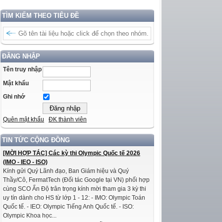
TÌM KIẾM THEO TIÊU ĐỀ
ĐĂNG NHẬP
Tên truy nhập
Mật khẩu
Ghi nhớ
Quên mật khẩu
ĐK thành viên
TIN TỨC CỘNG ĐỒNG
[MỜI HỢP TÁC] Các kỳ thi Olympic Quốc tế 2026
(IMO - IEO - ISO)
Kính gửi Quý Lãnh đạo, Ban Giám hiệu và Quý
Thầy/Cô, FermatTech (Đối tác Google tại VN) phối hợp
cùng SCO Ấn Độ trân trọng kính mời tham gia 3 kỳ thi
uy tín dành cho HS từ lớp 1 - 12: - IMO: Olympic Toán
Quốc tế. - IEO: Olympic Tiếng Anh Quốc tế. - ISO:
Olympic Khoa học...