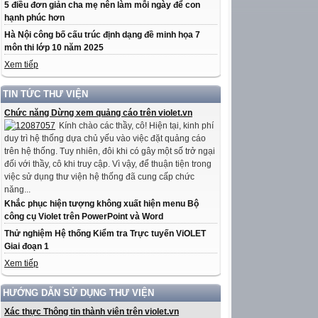
5 điều đơn giản cha mẹ nên làm mỗi ngày để con
hạnh phúc hơn
Hà Nội công bố cấu trúc định dạng đề minh họa 7
môn thi lớp 10 năm 2025
Xem tiếp
TIN TỨC THƯ VIỆN
Chức năng Dừng xem quảng cáo trên violet.vn
Kính chào các thầy, cô! Hiện tại, kinh phí
duy trì hệ thống dựa chủ yếu vào việc đặt quảng cáo
trên hệ thống. Tuy nhiên, đôi khi có gây một số trở ngại
đối với thầy, cô khi truy cập. Vì vậy, để thuận tiện trong
việc sử dụng thư viện hệ thống đã cung cấp chức
năng...
Khắc phục hiện tượng không xuất hiện menu Bộ
công cụ Violet trên PowerPoint và Word
Thử nghiệm Hệ thống Kiểm tra Trực tuyến ViOLET
Giai đoạn 1
Xem tiếp
HƯỚNG DẪN SỬ DỤNG THƯ VIỆN
Xác thực Thông tin thành viên trên violet.vn