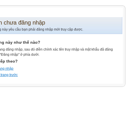
n chưa đăng nhập
g này yêu cầu bạn phải đăng nhập mới truy cập được.
ang này như thế nào?
ang đăng nhập, sau đó điền chính xác tên truy nhập và mật khẩu đã đăng
 "Đăng nhập" ở phía dưới.
iếp theo?
ăng nhập
 trang trước