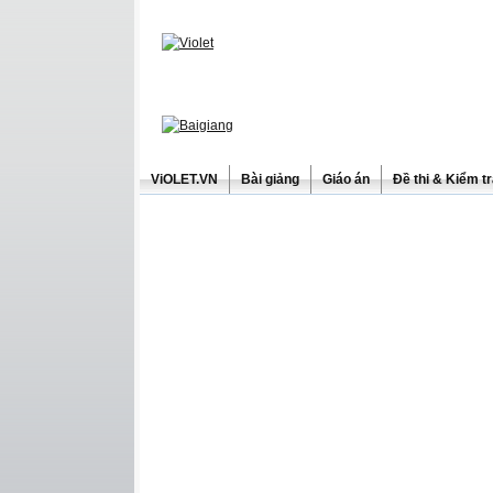
ViOLET.VN
Bài giảng
Giáo án
Đề thi & Kiểm t