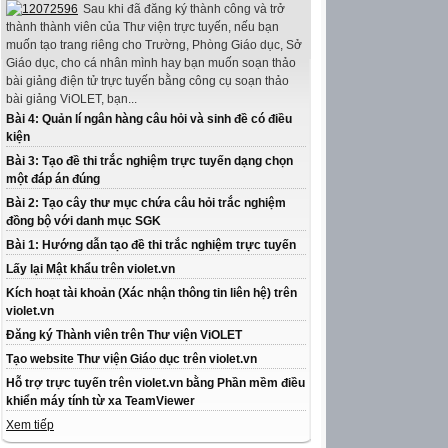
Sau khi đã đăng ký thành công và trở
thành thành viên của Thư viện trực tuyến, nếu bạn
muốn tạo trang riêng cho Trường, Phòng Giáo dục, Sở
Giáo dục, cho cá nhân mình hay bạn muốn soạn thảo
bài giảng điện tử trực tuyến bằng công cụ soạn thảo
bài giảng ViOLET, bạn...
Bài 4: Quản lí ngân hàng câu hỏi và sinh đề có điều
kiện
Bài 3: Tạo đề thi trắc nghiệm trực tuyến dạng chọn
một đáp án đúng
Bài 2: Tạo cây thư mục chứa câu hỏi trắc nghiệm
đồng bộ với danh mục SGK
Bài 1: Hướng dẫn tạo đề thi trắc nghiệm trực tuyến
Lấy lại Mật khẩu trên violet.vn
Kích hoạt tài khoản (Xác nhận thông tin liên hệ) trên
violet.vn
Đăng ký Thành viên trên Thư viện ViOLET
Tạo website Thư viện Giáo dục trên violet.vn
Hỗ trợ trực tuyến trên violet.vn bằng Phần mềm điều
khiển máy tính từ xa TeamViewer
Xem tiếp