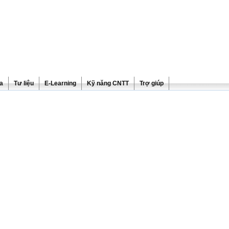
ra
Tư liệu
E-Learning
Kỹ năng CNTT
Trợ giúp