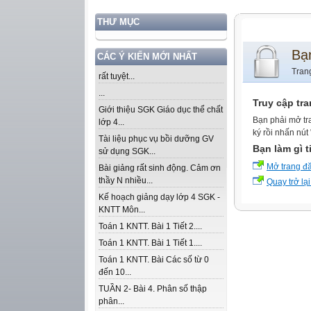
THƯ MỤC
Bạ
CÁC Ý KIẾN MỚI NHẤT
Tran
rất tuyệt...
...
Truy cập tr
Giới thiệu SGK Giáo dục thể chất
Bạn phải mở tr
lớp 4...
ký rồi nhấn nút
Tài liệu phục vụ bồi dưỡng GV
Bạn làm gì t
sử dụng SGK...
Mở trang đ
Bài giảng rất sinh động. Cảm ơn
thầy N nhiều...
Quay trở lại
Kế hoạch giảng dạy lớp 4 SGK -
KNTT Môn...
Toán 1 KNTT. Bài 1 Tiết 2....
Toán 1 KNTT. Bài 1 Tiết 1....
Toán 1 KNTT. Bài Các số từ 0
đến 10...
TUẦN 2- Bài 4. Phân số thập
phân...