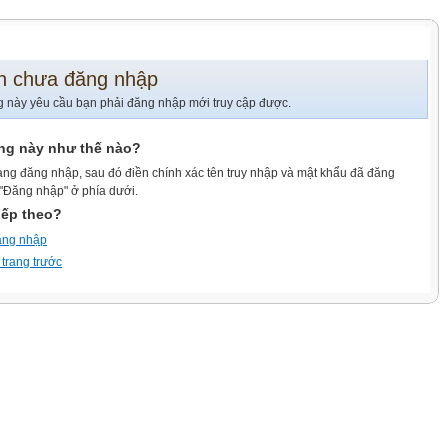
n chưa đăng nhập
g này yêu cầu bạn phải đăng nhập mới truy cập được.
ang này như thế nào?
ang đăng nhập, sau đó điền chính xác tên truy nhập và mật khẩu đã đăng
 "Đăng nhập" ở phía dưới.
iếp theo?
ăng nhập
 trang trước