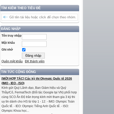
TÌM KIẾM THEO TIÊU ĐỀ
ĐĂNG NHẬP
Tên truy nhập
Mật khẩu
Ghi nhớ
Quên mật khẩu
ĐK thành viên
TIN TỨC CỘNG ĐỒNG
[MỜI HỢP TÁC] Các kỳ thi Olympic Quốc tế 2026
(IMO - IEO - ISO)
Kính gửi Quý Lãnh đạo, Ban Giám hiệu và Quý
Thầy/Cô, FermatTech (Đối tác Google tại VN) phối hợp
cùng SCO Ấn Độ trân trọng kính mời tham gia 3 kỳ thi
uy tín dành cho HS từ lớp 1 - 12: - IMO: Olympic Toán
Quốc tế. - IEO: Olympic Tiếng Anh Quốc tế. - ISO:
Olympic Khoa học...