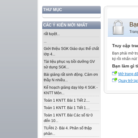
THƯ MỤC
Bạ
CÁC Ý KIẾN MỚI NHẤT
Tran
rất tuyệt...
...
Truy cập tr
Giới thiệu SGK Giáo dục thể chất
Bạn phải mở tr
lớp 4...
ký rồi nhấn nút
Tài liệu phục vụ bồi dưỡng GV
Bạn làm gì t
sử dụng SGK...
Mở trang đ
Bài giảng rất sinh động. Cảm ơn
thầy N nhiều...
Quay trở lại
Kế hoạch giảng dạy lớp 4 SGK -
KNTT Môn...
Toán 1 KNTT. Bài 1 Tiết 2....
Toán 1 KNTT. Bài 1 Tiết 1....
Toán 1 KNTT. Bài Các số từ 0
đến 10...
TUẦN 2- Bài 4. Phân số thập
phân...