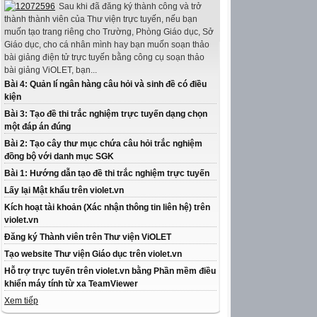
Sau khi đã đăng ký thành công và trở
thành thành viên của Thư viện trực tuyến, nếu bạn
muốn tạo trang riêng cho Trường, Phòng Giáo dục, Sở
Giáo dục, cho cá nhân mình hay bạn muốn soạn thảo
bài giảng điện tử trực tuyến bằng công cụ soạn thảo
bài giảng ViOLET, bạn...
Bài 4: Quản lí ngân hàng câu hỏi và sinh đề có điều
kiện
Bài 3: Tạo đề thi trắc nghiệm trực tuyến dạng chọn
một đáp án đúng
Bài 2: Tạo cây thư mục chứa câu hỏi trắc nghiệm
đồng bộ với danh mục SGK
Bài 1: Hướng dẫn tạo đề thi trắc nghiệm trực tuyến
Lấy lại Mật khẩu trên violet.vn
Kích hoạt tài khoản (Xác nhận thông tin liên hệ) trên
violet.vn
Đăng ký Thành viên trên Thư viện ViOLET
Tạo website Thư viện Giáo dục trên violet.vn
Hỗ trợ trực tuyến trên violet.vn bằng Phần mềm điều
khiển máy tính từ xa TeamViewer
Xem tiếp