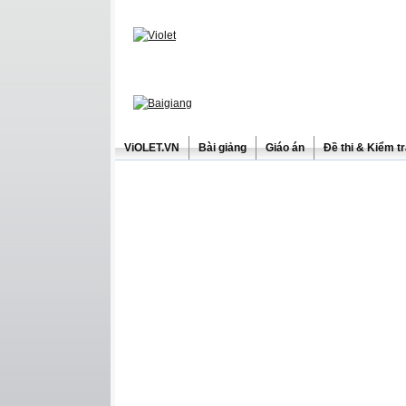
ViOLET.VN
Bài giảng
Giáo án
Đề thi & Kiểm t