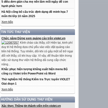
5 điều đơn giản cha mẹ nên làm mỗi ngày để con
hạnh phúc hơn
Hà Nội công bố cấu trúc định dạng đề minh họa 7
môn thi lớp 10 năm 2025
Xem tiếp
TIN TỨC THƯ VIỆN
Chức năng Dừng xem quảng cáo trên violet.vn
Kính chào các thầy, cô! Hiện tại, kinh phí
duy trì hệ thống dựa chủ yếu vào việc đặt quảng cáo
trên hệ thống. Tuy nhiên, đôi khi có gây một số trở ngại
đối với thầy, cô khi truy cập. Vì vậy, để thuận tiện trong
việc sử dụng thư viện hệ thống đã cung cấp chức
năng...
Khắc phục hiện tượng không xuất hiện menu Bộ
công cụ Violet trên PowerPoint và Word
Thử nghiệm Hệ thống Kiểm tra Trực tuyến ViOLET
Giai đoạn 1
Xem tiếp
HƯỚNG DẪN SỬ DỤNG THƯ VIỆN
Xác thực Thông tin thành viên trên violet.vn