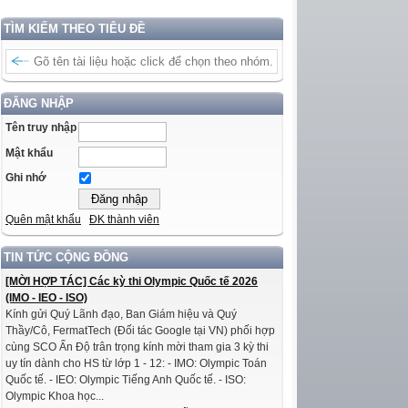
TÌM KIẾM THEO TIÊU ĐỀ
ĐĂNG NHẬP
Tên truy nhập
Mật khẩu
Ghi nhớ
Quên mật khẩu
ĐK thành viên
TIN TỨC CỘNG ĐỒNG
[MỜI HỢP TÁC] Các kỳ thi Olympic Quốc tế 2026
(IMO - IEO - ISO)
Kính gửi Quý Lãnh đạo, Ban Giám hiệu và Quý
Thầy/Cô, FermatTech (Đối tác Google tại VN) phối hợp
cùng SCO Ấn Độ trân trọng kính mời tham gia 3 kỳ thi
uy tín dành cho HS từ lớp 1 - 12: - IMO: Olympic Toán
Quốc tế. - IEO: Olympic Tiếng Anh Quốc tế. - ISO:
Olympic Khoa học...