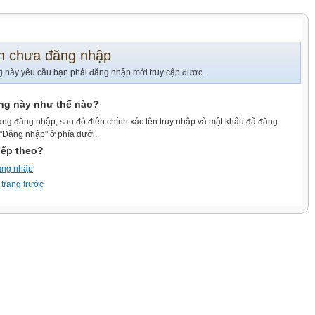
n chưa đăng nhập
g này yêu cầu bạn phải đăng nhập mới truy cập được.
ang này như thế nào?
ang đăng nhập, sau đó điền chính xác tên truy nhập và mật khẩu đã đăng
 "Đăng nhập" ở phía dưới.
iếp theo?
ăng nhập
 trang trước