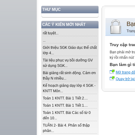
THƯ MỤC
Bạ
CÁC Ý KIẾN MỚI NHẤT
Tran
rất tuyệt...
...
Truy cập tr
Giới thiệu SGK Giáo dục thể chất
Bạn phải mở tr
lớp 4...
ký rồi nhấn nút
Tài liệu phục vụ bồi dưỡng GV
Bạn làm gì t
sử dụng SGK...
Mở trang đ
Bài giảng rất sinh động. Cảm ơn
thầy N nhiều...
Quay trở lại
Kế hoạch giảng dạy lớp 4 SGK -
KNTT Môn...
Toán 1 KNTT. Bài 1 Tiết 2....
Toán 1 KNTT. Bài 1 Tiết 1....
Toán 1 KNTT. Bài Các số từ 0
đến 10...
TUẦN 2- Bài 4. Phân số thập
phân...