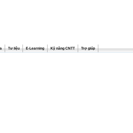
ra
Tư liệu
E-Learning
Kỹ năng CNTT
Trợ giúp