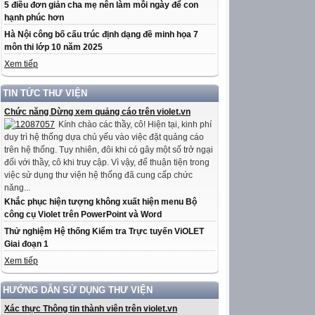
5 điều đơn giản cha mẹ nên làm mỗi ngày để con
hạnh phúc hơn
Hà Nội công bố cấu trúc định dạng đề minh họa 7
môn thi lớp 10 năm 2025
Xem tiếp
TIN TỨC THƯ VIỆN
Chức năng Dừng xem quảng cáo trên violet.vn
Kính chào các thầy, cô! Hiện tại, kinh phí
duy trì hệ thống dựa chủ yếu vào việc đặt quảng cáo
trên hệ thống. Tuy nhiên, đôi khi có gây một số trở ngại
đối với thầy, cô khi truy cập. Vì vậy, để thuận tiện trong
việc sử dụng thư viện hệ thống đã cung cấp chức
năng...
Khắc phục hiện tượng không xuất hiện menu Bộ
công cụ Violet trên PowerPoint và Word
Thử nghiệm Hệ thống Kiểm tra Trực tuyến ViOLET
Giai đoạn 1
Xem tiếp
HƯỚNG DẪN SỬ DỤNG THƯ VIỆN
Xác thực Thông tin thành viên trên violet.vn