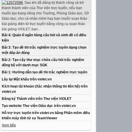
Sau khi đã đăng ký thành công và trở
thành thành viên của Thư viện trực tuyến, nếu bạn
muốn tạo trang riêng cho Trường, Phòng Giáo dục, Sở
Giáo dục, cho cá nhân mình hay bạn muốn soạn thảo
bài giảng điện tử trực tuyến bằng công cụ soạn thảo
bài giảng ViOLET, bạn...
Bài 4: Quản lí ngân hàng câu hỏi và sinh đề có điều
kiện
Bài 3: Tạo đề thi trắc nghiệm trực tuyến dạng chọn
một đáp án đúng
Bài 2: Tạo cây thư mục chứa câu hỏi trắc nghiệm
đồng bộ với danh mục SGK
Bài 1: Hướng dẫn tạo đề thi trắc nghiệm trực tuyến
Lấy lại Mật khẩu trên violet.vn
Kích hoạt tài khoản (Xác nhận thông tin liên hệ) trên
violet.vn
Đăng ký Thành viên trên Thư viện ViOLET
Tạo website Thư viện Giáo dục trên violet.vn
Hỗ trợ trực tuyến trên violet.vn bằng Phần mềm điều
khiển máy tính từ xa TeamViewer
Xem tiếp