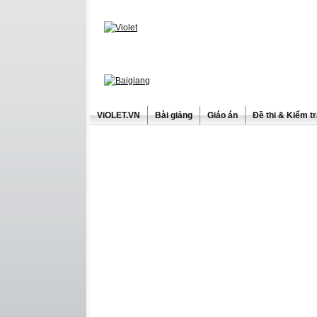
ViOLET.VN
Bài giảng
Giáo án
Đề thi & Kiểm t