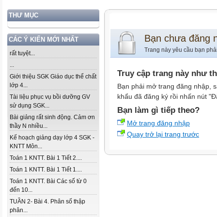
THƯ MỤC
Bạn chưa đăng 
CÁC Ý KIẾN MỚI NHẤT
Trang này yêu cầu bạn phả
rất tuyệt...
...
Truy cập trang này như t
Giới thiệu SGK Giáo dục thể chất
lớp 4...
Bạn phải mở trang đăng nhập, s
khẩu đã đăng ký rồi nhấn nút "Đ
Tài liệu phục vụ bồi dưỡng GV
sử dụng SGK...
Bạn làm gì tiếp theo?
Bài giảng rất sinh động. Cảm ơn
Mở trang đăng nhập
thầy N nhiều...
Quay trở lại trang trước
Kế hoạch giảng dạy lớp 4 SGK -
KNTT Môn...
Toán 1 KNTT. Bài 1 Tiết 2....
Toán 1 KNTT. Bài 1 Tiết 1....
Toán 1 KNTT. Bài Các số từ 0
đến 10...
TUẦN 2- Bài 4. Phân số thập
phân...