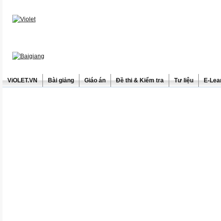
ViOLET.VN
Bài giảng
Giáo án
Đề thi & Kiểm tra
Tư liệu
E-Lea