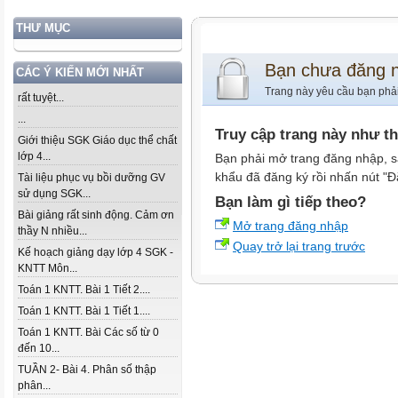
THƯ MỤC
Bạn chưa đăng 
CÁC Ý KIẾN MỚI NHẤT
Trang này yêu cầu bạn phả
rất tuyệt...
...
Truy cập trang này như t
Giới thiệu SGK Giáo dục thể chất
lớp 4...
Bạn phải mở trang đăng nhập, s
khẩu đã đăng ký rồi nhấn nút "Đ
Tài liệu phục vụ bồi dưỡng GV
sử dụng SGK...
Bạn làm gì tiếp theo?
Bài giảng rất sinh động. Cảm ơn
Mở trang đăng nhập
thầy N nhiều...
Quay trở lại trang trước
Kế hoạch giảng dạy lớp 4 SGK -
KNTT Môn...
Toán 1 KNTT. Bài 1 Tiết 2....
Toán 1 KNTT. Bài 1 Tiết 1....
Toán 1 KNTT. Bài Các số từ 0
đến 10...
TUẦN 2- Bài 4. Phân số thập
phân...