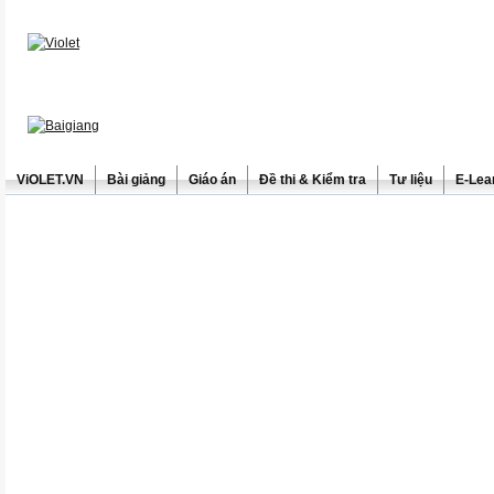
ViOLET.VN
Bài giảng
Giáo án
Đề thi & Kiểm tra
Tư liệu
E-Lea