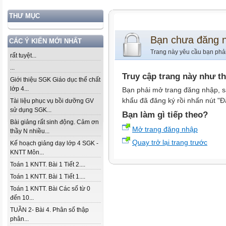
THƯ MỤC
Bạn chưa đăng 
CÁC Ý KIẾN MỚI NHẤT
Trang này yêu cầu bạn phả
rất tuyệt...
...
Truy cập trang này như t
Giới thiệu SGK Giáo dục thể chất
lớp 4...
Bạn phải mở trang đăng nhập, s
khẩu đã đăng ký rồi nhấn nút "Đ
Tài liệu phục vụ bồi dưỡng GV
sử dụng SGK...
Bạn làm gì tiếp theo?
Bài giảng rất sinh động. Cảm ơn
Mở trang đăng nhập
thầy N nhiều...
Quay trở lại trang trước
Kế hoạch giảng dạy lớp 4 SGK -
KNTT Môn...
Toán 1 KNTT. Bài 1 Tiết 2....
Toán 1 KNTT. Bài 1 Tiết 1....
Toán 1 KNTT. Bài Các số từ 0
đến 10...
TUẦN 2- Bài 4. Phân số thập
phân...