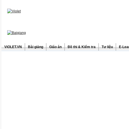
ViOLET.VN
Bài giảng
Giáo án
Đề thi & Kiểm tra
Tư liệu
E-Lea