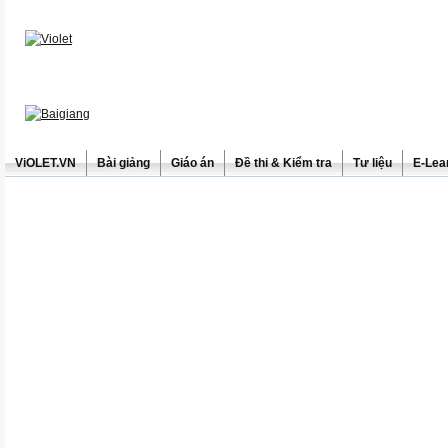
ViOLET.VN
Bài giảng
Giáo án
Đề thi & Kiểm tra
Tư liệu
E-Lea