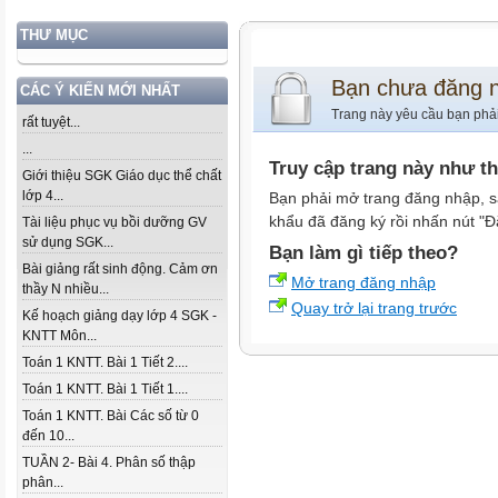
THƯ MỤC
Bạn chưa đăng 
CÁC Ý KIẾN MỚI NHẤT
Trang này yêu cầu bạn phả
rất tuyệt...
...
Truy cập trang này như t
Giới thiệu SGK Giáo dục thể chất
lớp 4...
Bạn phải mở trang đăng nhập, s
khẩu đã đăng ký rồi nhấn nút "Đ
Tài liệu phục vụ bồi dưỡng GV
sử dụng SGK...
Bạn làm gì tiếp theo?
Bài giảng rất sinh động. Cảm ơn
Mở trang đăng nhập
thầy N nhiều...
Quay trở lại trang trước
Kế hoạch giảng dạy lớp 4 SGK -
KNTT Môn...
Toán 1 KNTT. Bài 1 Tiết 2....
Toán 1 KNTT. Bài 1 Tiết 1....
Toán 1 KNTT. Bài Các số từ 0
đến 10...
TUẦN 2- Bài 4. Phân số thập
phân...