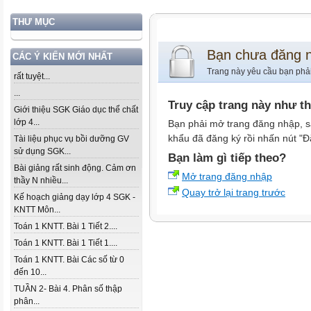
THƯ MỤC
Bạn chưa đăng 
CÁC Ý KIẾN MỚI NHẤT
Trang này yêu cầu bạn phả
rất tuyệt...
...
Truy cập trang này như t
Giới thiệu SGK Giáo dục thể chất
lớp 4...
Bạn phải mở trang đăng nhập, s
khẩu đã đăng ký rồi nhấn nút "Đ
Tài liệu phục vụ bồi dưỡng GV
sử dụng SGK...
Bạn làm gì tiếp theo?
Bài giảng rất sinh động. Cảm ơn
Mở trang đăng nhập
thầy N nhiều...
Quay trở lại trang trước
Kế hoạch giảng dạy lớp 4 SGK -
KNTT Môn...
Toán 1 KNTT. Bài 1 Tiết 2....
Toán 1 KNTT. Bài 1 Tiết 1....
Toán 1 KNTT. Bài Các số từ 0
đến 10...
TUẦN 2- Bài 4. Phân số thập
phân...