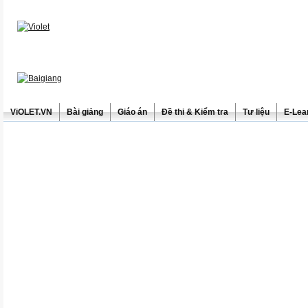
ViOLET.VN
Bài giảng
Giáo án
Đề thi & Kiểm tra
Tư liệu
E-Lea