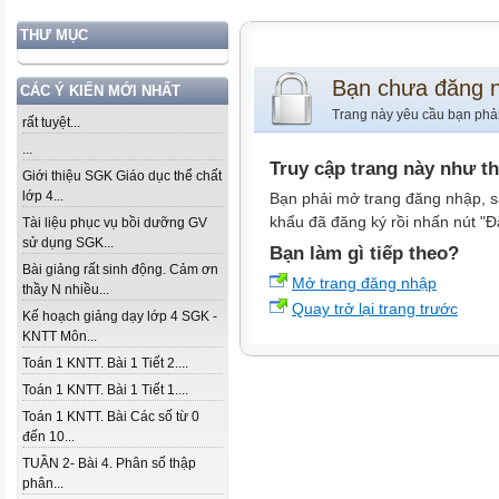
THƯ MỤC
Bạn chưa đăng 
CÁC Ý KIẾN MỚI NHẤT
Trang này yêu cầu bạn phả
rất tuyệt...
...
Truy cập trang này như t
Giới thiệu SGK Giáo dục thể chất
lớp 4...
Bạn phải mở trang đăng nhập, s
khẩu đã đăng ký rồi nhấn nút "Đ
Tài liệu phục vụ bồi dưỡng GV
sử dụng SGK...
Bạn làm gì tiếp theo?
Bài giảng rất sinh động. Cảm ơn
Mở trang đăng nhập
thầy N nhiều...
Quay trở lại trang trước
Kế hoạch giảng dạy lớp 4 SGK -
KNTT Môn...
Toán 1 KNTT. Bài 1 Tiết 2....
Toán 1 KNTT. Bài 1 Tiết 1....
Toán 1 KNTT. Bài Các số từ 0
đến 10...
TUẦN 2- Bài 4. Phân số thập
phân...