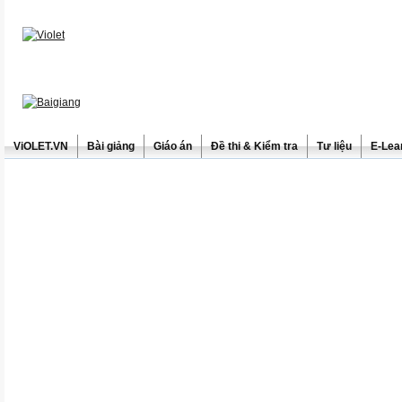
ViOLET.VN
Bài giảng
Giáo án
Đề thi & Kiểm tra
Tư liệu
E-Lea