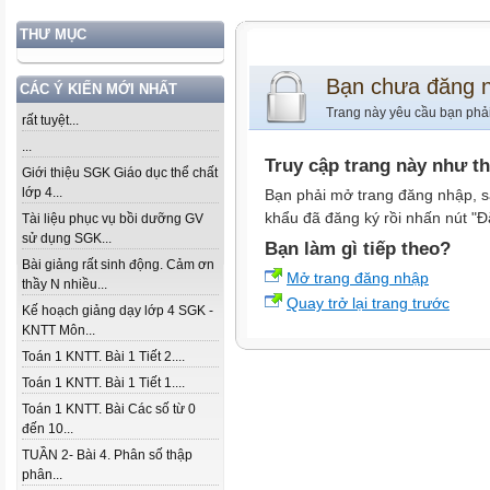
THƯ MỤC
Bạn chưa đăng 
CÁC Ý KIẾN MỚI NHẤT
Trang này yêu cầu bạn phả
rất tuyệt...
...
Truy cập trang này như t
Giới thiệu SGK Giáo dục thể chất
lớp 4...
Bạn phải mở trang đăng nhập, s
khẩu đã đăng ký rồi nhấn nút "Đ
Tài liệu phục vụ bồi dưỡng GV
sử dụng SGK...
Bạn làm gì tiếp theo?
Bài giảng rất sinh động. Cảm ơn
Mở trang đăng nhập
thầy N nhiều...
Quay trở lại trang trước
Kế hoạch giảng dạy lớp 4 SGK -
KNTT Môn...
Toán 1 KNTT. Bài 1 Tiết 2....
Toán 1 KNTT. Bài 1 Tiết 1....
Toán 1 KNTT. Bài Các số từ 0
đến 10...
TUẦN 2- Bài 4. Phân số thập
phân...