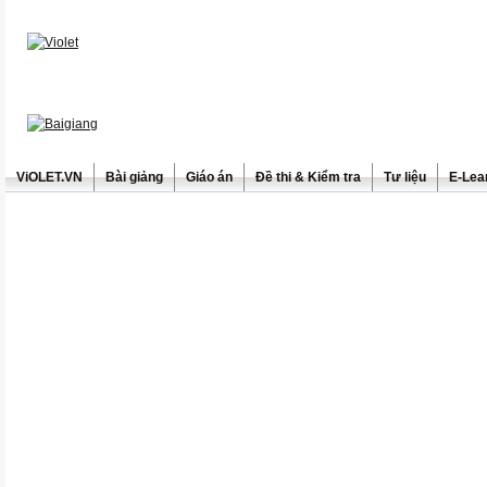
ViOLET.VN
Bài giảng
Giáo án
Đề thi & Kiểm tra
Tư liệu
E-Lea