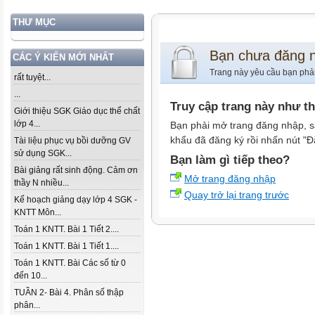
THƯ MỤC
Bạn chưa đăng 
CÁC Ý KIẾN MỚI NHẤT
Trang này yêu cầu bạn phả
rất tuyệt...
...
Truy cập trang này như t
Giới thiệu SGK Giáo dục thể chất
lớp 4...
Bạn phải mở trang đăng nhập, s
khẩu đã đăng ký rồi nhấn nút "Đ
Tài liệu phục vụ bồi dưỡng GV
sử dụng SGK...
Bạn làm gì tiếp theo?
Bài giảng rất sinh động. Cảm ơn
Mở trang đăng nhập
thầy N nhiều...
Quay trở lại trang trước
Kế hoạch giảng dạy lớp 4 SGK -
KNTT Môn...
Toán 1 KNTT. Bài 1 Tiết 2....
Toán 1 KNTT. Bài 1 Tiết 1....
Toán 1 KNTT. Bài Các số từ 0
đến 10...
TUẦN 2- Bài 4. Phân số thập
phân...