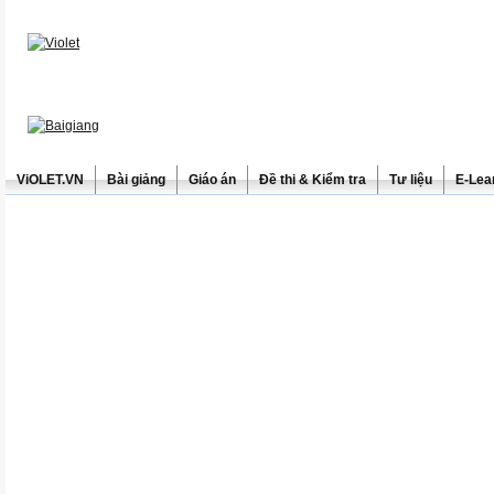
ViOLET.VN
Bài giảng
Giáo án
Đề thi & Kiểm tra
Tư liệu
E-Lea