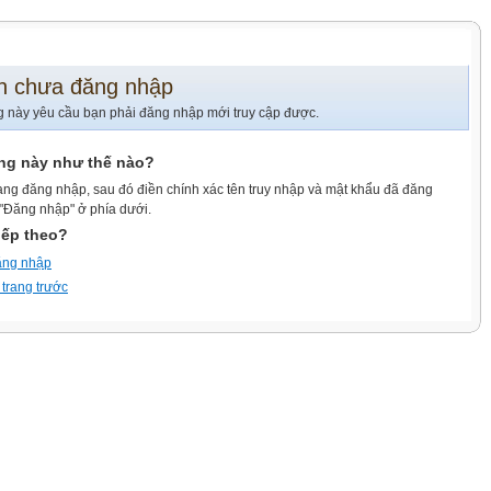
n chưa đăng nhập
g này yêu cầu bạn phải đăng nhập mới truy cập được.
ang này như thế nào?
ang đăng nhập, sau đó điền chính xác tên truy nhập và mật khẩu đã đăng
 "Đăng nhập" ở phía dưới.
iếp theo?
ăng nhập
 trang trước