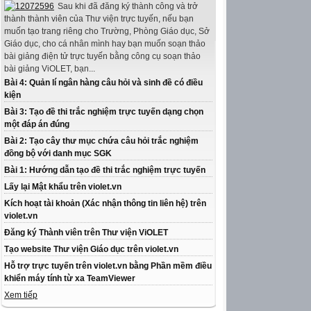
Sau khi đã đăng ký thành công và trở
thành thành viên của Thư viện trực tuyến, nếu bạn
muốn tạo trang riêng cho Trường, Phòng Giáo dục, Sở
Giáo dục, cho cá nhân mình hay bạn muốn soạn thảo
bài giảng điện tử trực tuyến bằng công cụ soạn thảo
bài giảng ViOLET, bạn...
Bài 4: Quản lí ngân hàng câu hỏi và sinh đề có điều
kiện
Bài 3: Tạo đề thi trắc nghiệm trực tuyến dạng chọn
một đáp án đúng
Bài 2: Tạo cây thư mục chứa câu hỏi trắc nghiệm
đồng bộ với danh mục SGK
Bài 1: Hướng dẫn tạo đề thi trắc nghiệm trực tuyến
Lấy lại Mật khẩu trên violet.vn
Kích hoạt tài khoản (Xác nhận thông tin liên hệ) trên
violet.vn
Đăng ký Thành viên trên Thư viện ViOLET
Tạo website Thư viện Giáo dục trên violet.vn
Hỗ trợ trực tuyến trên violet.vn bằng Phần mềm điều
khiển máy tính từ xa TeamViewer
Xem tiếp