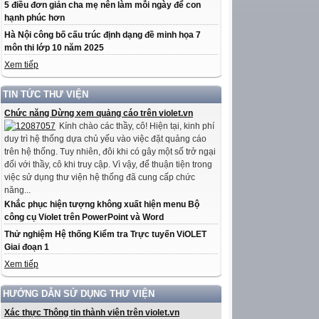
5 điều đơn giản cha mẹ nên làm mỗi ngày để con
hạnh phúc hơn
Hà Nội công bố cấu trúc định dạng đề minh họa 7
môn thi lớp 10 năm 2025
Xem tiếp
TIN TỨC THƯ VIỆN
Chức năng Dừng xem quảng cáo trên violet.vn
Kính chào các thầy, cô! Hiện tại, kinh phí
duy trì hệ thống dựa chủ yếu vào việc đặt quảng cáo
trên hệ thống. Tuy nhiên, đôi khi có gây một số trở ngại
đối với thầy, cô khi truy cập. Vì vậy, để thuận tiện trong
việc sử dụng thư viện hệ thống đã cung cấp chức
năng...
Khắc phục hiện tượng không xuất hiện menu Bộ
công cụ Violet trên PowerPoint và Word
Thử nghiệm Hệ thống Kiểm tra Trực tuyến ViOLET
Giai đoạn 1
Xem tiếp
HƯỚNG DẪN SỬ DỤNG THƯ VIỆN
Xác thực Thông tin thành viên trên violet.vn