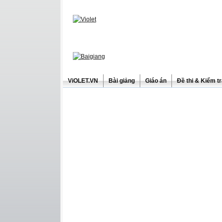
ViOLET.VN
Bài giảng
Giáo án
Đề thi & Kiểm t