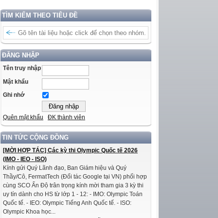
TÌM KIẾM THEO TIÊU ĐỀ
ĐĂNG NHẬP
Tên truy nhập
Mật khẩu
Ghi nhớ
Quên mật khẩu
ĐK thành viên
TIN TỨC CỘNG ĐỒNG
[MỜI HỢP TÁC] Các kỳ thi Olympic Quốc tế 2026
(IMO - IEO - ISO)
Kính gửi Quý Lãnh đạo, Ban Giám hiệu và Quý
Thầy/Cô, FermatTech (Đối tác Google tại VN) phối hợp
cùng SCO Ấn Độ trân trọng kính mời tham gia 3 kỳ thi
uy tín dành cho HS từ lớp 1 - 12: - IMO: Olympic Toán
Quốc tế. - IEO: Olympic Tiếng Anh Quốc tế. - ISO:
Olympic Khoa học...