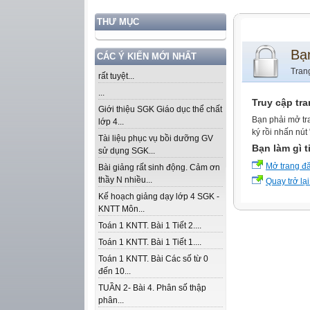
THƯ MỤC
Bạ
CÁC Ý KIẾN MỚI NHẤT
Tran
rất tuyệt...
...
Truy cập tr
Giới thiệu SGK Giáo dục thể chất
Bạn phải mở tr
lớp 4...
ký rồi nhấn nút
Tài liệu phục vụ bồi dưỡng GV
Bạn làm gì t
sử dụng SGK...
Mở trang đ
Bài giảng rất sinh động. Cảm ơn
thầy N nhiều...
Quay trở lại
Kế hoạch giảng dạy lớp 4 SGK -
KNTT Môn...
Toán 1 KNTT. Bài 1 Tiết 2....
Toán 1 KNTT. Bài 1 Tiết 1....
Toán 1 KNTT. Bài Các số từ 0
đến 10...
TUẦN 2- Bài 4. Phân số thập
phân...