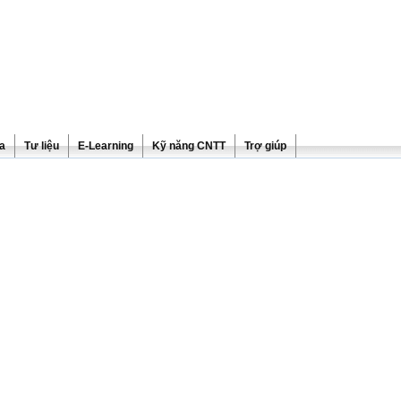
ra
Tư liệu
E-Learning
Kỹ năng CNTT
Trợ giúp