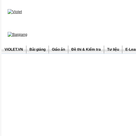
ViOLET.VN
Bài giảng
Giáo án
Đề thi & Kiểm tra
Tư liệu
E-Lea