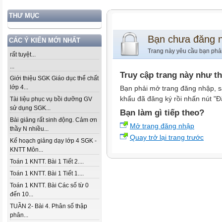
THƯ MỤC
Bạn chưa đăng 
CÁC Ý KIẾN MỚI NHẤT
Trang này yêu cầu bạn phả
rất tuyệt...
...
Truy cập trang này như t
Giới thiệu SGK Giáo dục thể chất
lớp 4...
Bạn phải mở trang đăng nhập, s
khẩu đã đăng ký rồi nhấn nút "Đ
Tài liệu phục vụ bồi dưỡng GV
sử dụng SGK...
Bạn làm gì tiếp theo?
Bài giảng rất sinh động. Cảm ơn
Mở trang đăng nhập
thầy N nhiều...
Quay trở lại trang trước
Kế hoạch giảng dạy lớp 4 SGK -
KNTT Môn...
Toán 1 KNTT. Bài 1 Tiết 2....
Toán 1 KNTT. Bài 1 Tiết 1....
Toán 1 KNTT. Bài Các số từ 0
đến 10...
TUẦN 2- Bài 4. Phân số thập
phân...