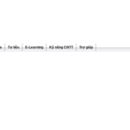
ra
Tư liệu
E-Learning
Kỹ năng CNTT
Trợ giúp