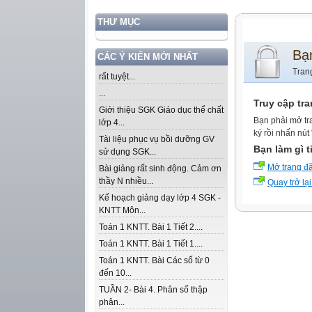
THƯ MỤC
Bạ
CÁC Ý KIẾN MỚI NHẤT
Tran
rất tuyệt...
...
Truy cập tr
Giới thiệu SGK Giáo dục thể chất
Bạn phải mở tr
lớp 4...
ký rồi nhấn nút
Tài liệu phục vụ bồi dưỡng GV
Bạn làm gì t
sử dụng SGK...
Mở trang đ
Bài giảng rất sinh động. Cảm ơn
thầy N nhiều...
Quay trở lại
Kế hoạch giảng dạy lớp 4 SGK -
KNTT Môn...
Toán 1 KNTT. Bài 1 Tiết 2....
Toán 1 KNTT. Bài 1 Tiết 1....
Toán 1 KNTT. Bài Các số từ 0
đến 10...
TUẦN 2- Bài 4. Phân số thập
phân...