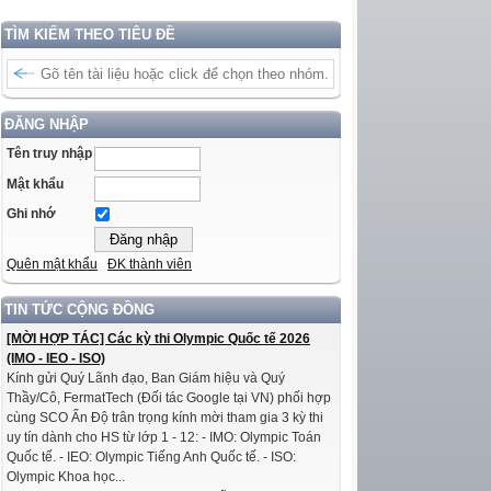
TÌM KIẾM THEO TIÊU ĐỀ
ĐĂNG NHẬP
Tên truy nhập
Mật khẩu
Ghi nhớ
Quên mật khẩu
ĐK thành viên
TIN TỨC CỘNG ĐỒNG
[MỜI HỢP TÁC] Các kỳ thi Olympic Quốc tế 2026
(IMO - IEO - ISO)
Kính gửi Quý Lãnh đạo, Ban Giám hiệu và Quý
Thầy/Cô, FermatTech (Đối tác Google tại VN) phối hợp
cùng SCO Ấn Độ trân trọng kính mời tham gia 3 kỳ thi
uy tín dành cho HS từ lớp 1 - 12: - IMO: Olympic Toán
Quốc tế. - IEO: Olympic Tiếng Anh Quốc tế. - ISO:
Olympic Khoa học...