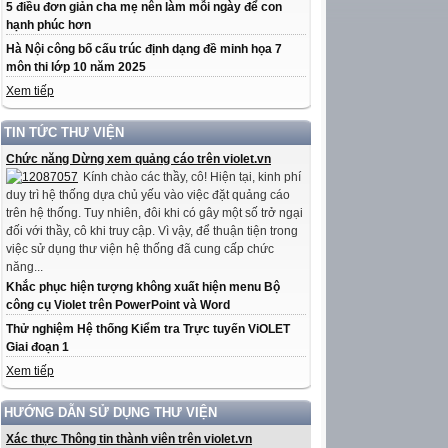
5 điều đơn giản cha mẹ nên làm mỗi ngày để con
hạnh phúc hơn
Hà Nội công bố cấu trúc định dạng đề minh họa 7
môn thi lớp 10 năm 2025
Xem tiếp
TIN TỨC THƯ VIỆN
Chức năng Dừng xem quảng cáo trên violet.vn
Kính chào các thầy, cô! Hiện tại, kinh phí
duy trì hệ thống dựa chủ yếu vào việc đặt quảng cáo
trên hệ thống. Tuy nhiên, đôi khi có gây một số trở ngại
đối với thầy, cô khi truy cập. Vì vậy, để thuận tiện trong
việc sử dụng thư viện hệ thống đã cung cấp chức
năng...
Khắc phục hiện tượng không xuất hiện menu Bộ
công cụ Violet trên PowerPoint và Word
Thử nghiệm Hệ thống Kiểm tra Trực tuyến ViOLET
Giai đoạn 1
Xem tiếp
HƯỚNG DẪN SỬ DỤNG THƯ VIỆN
Xác thực Thông tin thành viên trên violet.vn