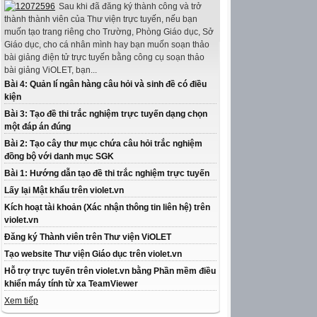
Sau khi đã đăng ký thành công và trở
thành thành viên của Thư viện trực tuyến, nếu bạn
muốn tạo trang riêng cho Trường, Phòng Giáo dục, Sở
Giáo dục, cho cá nhân mình hay bạn muốn soạn thảo
bài giảng điện tử trực tuyến bằng công cụ soạn thảo
bài giảng ViOLET, bạn...
Bài 4: Quản lí ngân hàng câu hỏi và sinh đề có điều
kiện
Bài 3: Tạo đề thi trắc nghiệm trực tuyến dạng chọn
một đáp án đúng
Bài 2: Tạo cây thư mục chứa câu hỏi trắc nghiệm
đồng bộ với danh mục SGK
Bài 1: Hướng dẫn tạo đề thi trắc nghiệm trực tuyến
Lấy lại Mật khẩu trên violet.vn
Kích hoạt tài khoản (Xác nhận thông tin liên hệ) trên
violet.vn
Đăng ký Thành viên trên Thư viện ViOLET
Tạo website Thư viện Giáo dục trên violet.vn
Hỗ trợ trực tuyến trên violet.vn bằng Phần mềm điều
khiển máy tính từ xa TeamViewer
Xem tiếp