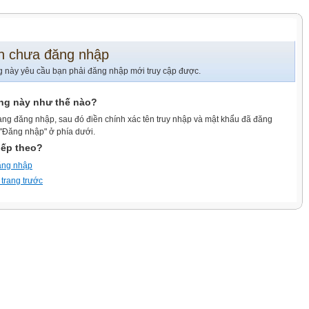
n chưa đăng nhập
g này yêu cầu bạn phải đăng nhập mới truy cập được.
ang này như thế nào?
ang đăng nhập, sau đó điền chính xác tên truy nhập và mật khẩu đã đăng
 "Đăng nhập" ở phía dưới.
iếp theo?
ăng nhập
 trang trước