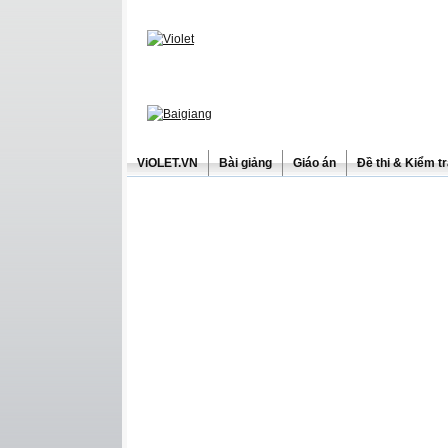
ViOLET.VN
Bài giảng
Giáo án
Đề thi & Kiểm t