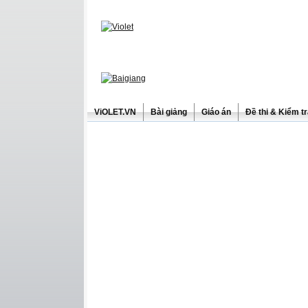
ViOLET.VN
Bài giảng
Giáo án
Đề thi & Kiểm t