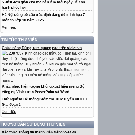
5 điều đơn giản cha mẹ nên làm mỗi ngày để con
hạnh phúc hơn
Hà Nội công bố cấu trúc định dạng đề minh họa 7
môn thi lớp 10 năm 2025
Xem tiếp
TIN TỨC THƯ VIỆN
Chức năng Dừng xem quảng cáo trên violet.vn
Kính chào các thầy, cô! Hiện tại, kinh phí
duy trì hệ thống dựa chủ yếu vào việc đặt quảng cáo
trên hệ thống. Tuy nhiên, đôi khi có gây một số trở ngại
đối với thầy, cô khi truy cập. Vì vậy, để thuận tiện trong
việc sử dụng thư viện hệ thống đã cung cấp chức
năng...
Khắc phục hiện tượng không xuất hiện menu Bộ
công cụ Violet trên PowerPoint và Word
Thử nghiệm Hệ thống Kiểm tra Trực tuyến ViOLET
Giai đoạn 1
Xem tiếp
HƯỚNG DẪN SỬ DỤNG THƯ VIỆN
Xác thực Thông tin thành viên trên violet.vn