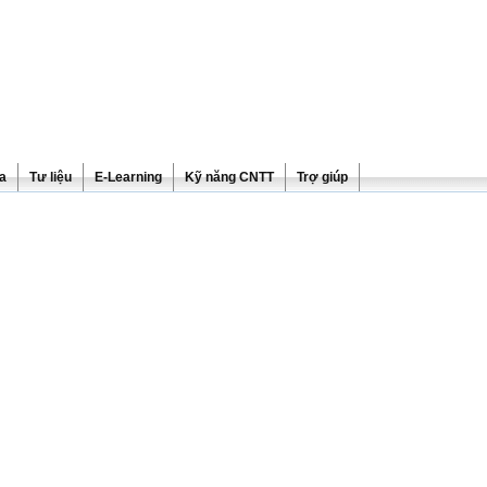
ra
Tư liệu
E-Learning
Kỹ năng CNTT
Trợ giúp