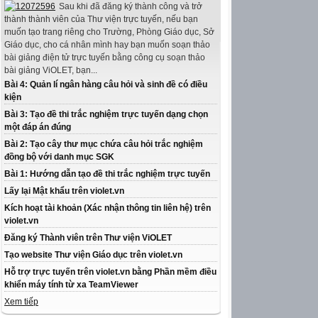
Sau khi đã đăng ký thành công và trở
thành thành viên của Thư viện trực tuyến, nếu bạn
muốn tạo trang riêng cho Trường, Phòng Giáo dục, Sở
Giáo dục, cho cá nhân mình hay bạn muốn soạn thảo
bài giảng điện tử trực tuyến bằng công cụ soạn thảo
bài giảng ViOLET, bạn...
Bài 4: Quản lí ngân hàng câu hỏi và sinh đề có điều
kiện
Bài 3: Tạo đề thi trắc nghiệm trực tuyến dạng chọn
một đáp án đúng
Bài 2: Tạo cây thư mục chứa câu hỏi trắc nghiệm
đồng bộ với danh mục SGK
Bài 1: Hướng dẫn tạo đề thi trắc nghiệm trực tuyến
Lấy lại Mật khẩu trên violet.vn
Kích hoạt tài khoản (Xác nhận thông tin liên hệ) trên
violet.vn
Đăng ký Thành viên trên Thư viện ViOLET
Tạo website Thư viện Giáo dục trên violet.vn
Hỗ trợ trực tuyến trên violet.vn bằng Phần mềm điều
khiển máy tính từ xa TeamViewer
Xem tiếp