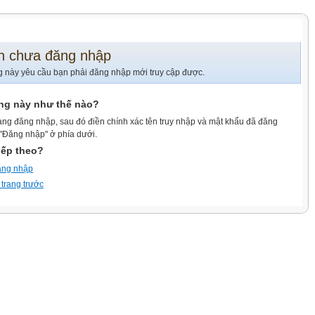
n chưa đăng nhập
g này yêu cầu bạn phải đăng nhập mới truy cập được.
ang này như thế nào?
ang đăng nhập, sau đó điền chính xác tên truy nhập và mật khẩu đã đăng
 "Đăng nhập" ở phía dưới.
iếp theo?
ăng nhập
 trang trước