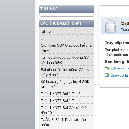
THƯ MỤC
Bạ
CÁC Ý KIẾN MỚI NHẤT
Tran
rất tuyệt...
...
Truy cập tr
Giới thiệu SGK Giáo dục thể chất
Bạn phải mở tr
lớp 4...
ký rồi nhấn nút
Tài liệu phục vụ bồi dưỡng GV
Bạn làm gì t
sử dụng SGK...
Mở trang đ
Bài giảng rất sinh động. Cảm ơn
thầy N nhiều...
Quay trở lại
Kế hoạch giảng dạy lớp 4 SGK -
KNTT Môn...
Toán 1 KNTT. Bài 1 Tiết 2....
Toán 1 KNTT. Bài 1 Tiết 1....
Toán 1 KNTT. Bài Các số từ 0
đến 10...
TUẦN 2- Bài 4. Phân số thập
phân...