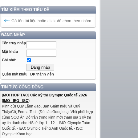
TÌM KIẾM THEO TIÊU ĐỀ
ĐĂNG NHẬP
Tên truy nhập
Mật khẩu
Ghi nhớ
Quên mật khẩu
ĐK thành viên
TIN TỨC CỘNG ĐỒNG
[MỜI HỢP TÁC] Các kỳ thi Olympic Quốc tế 2026
(IMO - IEO - ISO)
Kính gửi Quý Lãnh đạo, Ban Giám hiệu và Quý
Thầy/Cô, FermatTech (Đối tác Google tại VN) phối hợp
cùng SCO Ấn Độ trân trọng kính mời tham gia 3 kỳ thi
uy tín dành cho HS từ lớp 1 - 12: - IMO: Olympic Toán
Quốc tế. - IEO: Olympic Tiếng Anh Quốc tế. - ISO:
Olympic Khoa học...