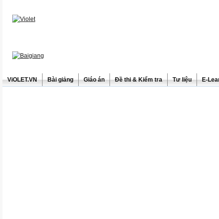
ViOLET.VN
Bài giảng
Giáo án
Đề thi & Kiểm tra
Tư liệu
E-Lea