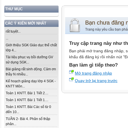
THƯ MỤC
Bạn chưa đăng 
CÁC Ý KIẾN MỚI NHẤT
Trang này yêu cầu bạn phả
rất tuyệt...
...
Truy cập trang này như t
Giới thiệu SGK Giáo dục thể chất
lớp 4...
Bạn phải mở trang đăng nhập, s
khẩu đã đăng ký rồi nhấn nút "Đ
Tài liệu phục vụ bồi dưỡng GV
sử dụng SGK...
Bạn làm gì tiếp theo?
Bài giảng rất sinh động. Cảm ơn
Mở trang đăng nhập
thầy N nhiều...
Quay trở lại trang trước
Kế hoạch giảng dạy lớp 4 SGK -
KNTT Môn...
Toán 1 KNTT. Bài 1 Tiết 2....
Toán 1 KNTT. Bài 1 Tiết 1....
Toán 1 KNTT. Bài Các số từ 0
đến 10...
TUẦN 2- Bài 4. Phân số thập
phân...