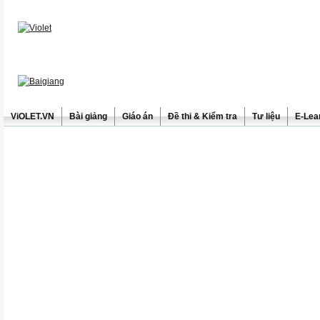
ViOLET.VN
Bài giảng
Giáo án
Đề thi & Kiểm tra
Tư liệu
E-Lea