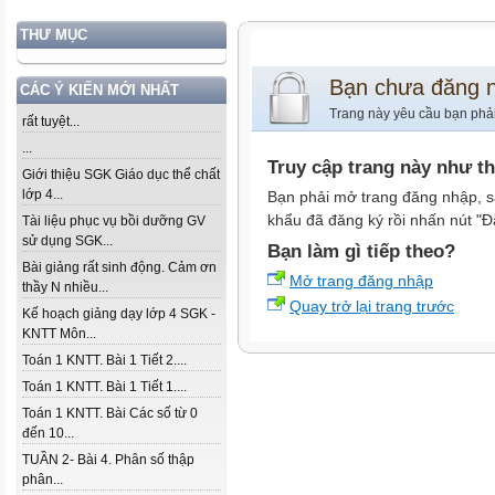
THƯ MỤC
Bạn chưa đăng 
CÁC Ý KIẾN MỚI NHẤT
Trang này yêu cầu bạn phả
rất tuyệt...
...
Truy cập trang này như t
Giới thiệu SGK Giáo dục thể chất
lớp 4...
Bạn phải mở trang đăng nhập, s
khẩu đã đăng ký rồi nhấn nút "Đ
Tài liệu phục vụ bồi dưỡng GV
sử dụng SGK...
Bạn làm gì tiếp theo?
Bài giảng rất sinh động. Cảm ơn
Mở trang đăng nhập
thầy N nhiều...
Quay trở lại trang trước
Kế hoạch giảng dạy lớp 4 SGK -
KNTT Môn...
Toán 1 KNTT. Bài 1 Tiết 2....
Toán 1 KNTT. Bài 1 Tiết 1....
Toán 1 KNTT. Bài Các số từ 0
đến 10...
TUẦN 2- Bài 4. Phân số thập
phân...