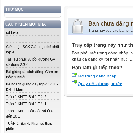
THƯ MỤC
Bạn chưa đăng 
CÁC Ý KIẾN MỚI NHẤT
Trang này yêu cầu bạn phả
rất tuyệt...
...
Truy cập trang này như t
Giới thiệu SGK Giáo dục thể chất
lớp 4...
Bạn phải mở trang đăng nhập, s
khẩu đã đăng ký rồi nhấn nút "Đ
Tài liệu phục vụ bồi dưỡng GV
sử dụng SGK...
Bạn làm gì tiếp theo?
Bài giảng rất sinh động. Cảm ơn
Mở trang đăng nhập
thầy N nhiều...
Quay trở lại trang trước
Kế hoạch giảng dạy lớp 4 SGK -
KNTT Môn...
Toán 1 KNTT. Bài 1 Tiết 2....
Toán 1 KNTT. Bài 1 Tiết 1....
Toán 1 KNTT. Bài Các số từ 0
đến 10...
TUẦN 2- Bài 4. Phân số thập
phân...