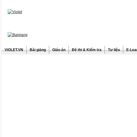
ViOLET.VN
Bài giảng
Giáo án
Đề thi & Kiểm tra
Tư liệu
E-Lea