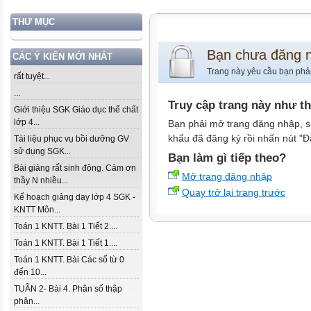
THƯ MỤC
Bạn chưa đăng 
CÁC Ý KIẾN MỚI NHẤT
Trang này yêu cầu bạn phả
rất tuyệt...
...
Truy cập trang này như t
Giới thiệu SGK Giáo dục thể chất
lớp 4...
Bạn phải mở trang đăng nhập, s
khẩu đã đăng ký rồi nhấn nút "Đ
Tài liệu phục vụ bồi dưỡng GV
sử dụng SGK...
Bạn làm gì tiếp theo?
Bài giảng rất sinh động. Cảm ơn
Mở trang đăng nhập
thầy N nhiều...
Quay trở lại trang trước
Kế hoạch giảng dạy lớp 4 SGK -
KNTT Môn...
Toán 1 KNTT. Bài 1 Tiết 2....
Toán 1 KNTT. Bài 1 Tiết 1....
Toán 1 KNTT. Bài Các số từ 0
đến 10...
TUẦN 2- Bài 4. Phân số thập
phân...