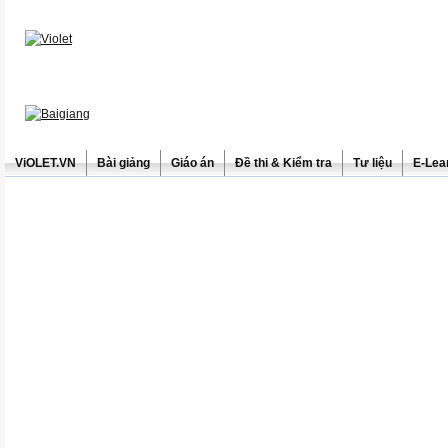
ViOLET.VN
Bài giảng
Giáo án
Đề thi & Kiểm tra
Tư liệu
E-Lea