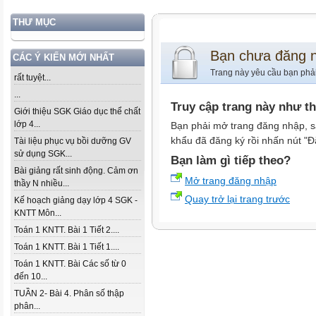
THƯ MỤC
Bạn chưa đăng 
CÁC Ý KIẾN MỚI NHẤT
Trang này yêu cầu bạn phả
rất tuyệt...
...
Truy cập trang này như t
Giới thiệu SGK Giáo dục thể chất
lớp 4...
Bạn phải mở trang đăng nhập, s
khẩu đã đăng ký rồi nhấn nút "Đ
Tài liệu phục vụ bồi dưỡng GV
sử dụng SGK...
Bạn làm gì tiếp theo?
Bài giảng rất sinh động. Cảm ơn
Mở trang đăng nhập
thầy N nhiều...
Quay trở lại trang trước
Kế hoạch giảng dạy lớp 4 SGK -
KNTT Môn...
Toán 1 KNTT. Bài 1 Tiết 2....
Toán 1 KNTT. Bài 1 Tiết 1....
Toán 1 KNTT. Bài Các số từ 0
đến 10...
TUẦN 2- Bài 4. Phân số thập
phân...