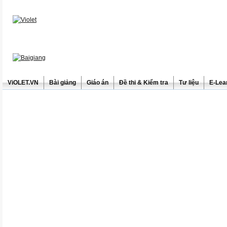
ViOLET.VN
Bài giảng
Giáo án
Đề thi & Kiểm tra
Tư liệu
E-Lea