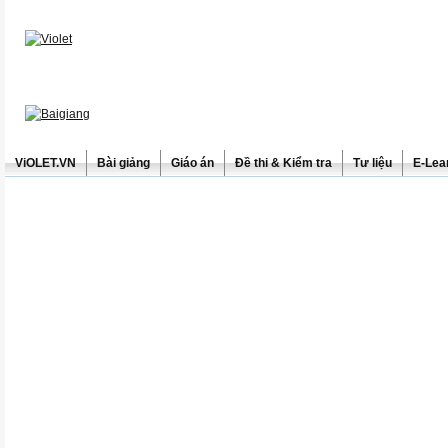
ViOLET.VN
Bài giảng
Giáo án
Đề thi & Kiểm tra
Tư liệu
E-Lea