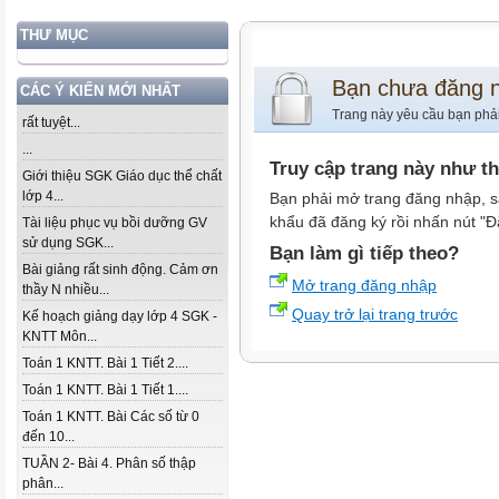
THƯ MỤC
Bạn chưa đăng 
CÁC Ý KIẾN MỚI NHẤT
Trang này yêu cầu bạn phả
rất tuyệt...
...
Truy cập trang này như t
Giới thiệu SGK Giáo dục thể chất
lớp 4...
Bạn phải mở trang đăng nhập, s
khẩu đã đăng ký rồi nhấn nút "Đ
Tài liệu phục vụ bồi dưỡng GV
sử dụng SGK...
Bạn làm gì tiếp theo?
Bài giảng rất sinh động. Cảm ơn
Mở trang đăng nhập
thầy N nhiều...
Quay trở lại trang trước
Kế hoạch giảng dạy lớp 4 SGK -
KNTT Môn...
Toán 1 KNTT. Bài 1 Tiết 2....
Toán 1 KNTT. Bài 1 Tiết 1....
Toán 1 KNTT. Bài Các số từ 0
đến 10...
TUẦN 2- Bài 4. Phân số thập
phân...