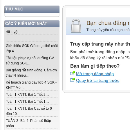
THƯ MỤC
Bạn chưa đăng 
CÁC Ý KIẾN MỚI NHẤT
Trang này yêu cầu bạn phả
rất tuyệt...
...
Truy cập trang này như t
Giới thiệu SGK Giáo dục thể chất
lớp 4...
Bạn phải mở trang đăng nhập, s
khẩu đã đăng ký rồi nhấn nút "Đ
Tài liệu phục vụ bồi dưỡng GV
sử dụng SGK...
Bạn làm gì tiếp theo?
Bài giảng rất sinh động. Cảm ơn
Mở trang đăng nhập
thầy N nhiều...
Quay trở lại trang trước
Kế hoạch giảng dạy lớp 4 SGK -
KNTT Môn...
Toán 1 KNTT. Bài 1 Tiết 2....
Toán 1 KNTT. Bài 1 Tiết 1....
Toán 1 KNTT. Bài Các số từ 0
đến 10...
TUẦN 2- Bài 4. Phân số thập
phân...