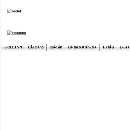
ViOLET.VN
Bài giảng
Giáo án
Đề thi & Kiểm tra
Tư liệu
E-Lea