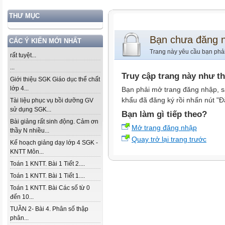
THƯ MỤC
Bạn chưa đăng 
CÁC Ý KIẾN MỚI NHẤT
Trang này yêu cầu bạn phả
rất tuyệt...
...
Truy cập trang này như t
Giới thiệu SGK Giáo dục thể chất
lớp 4...
Bạn phải mở trang đăng nhập, s
khẩu đã đăng ký rồi nhấn nút "Đ
Tài liệu phục vụ bồi dưỡng GV
sử dụng SGK...
Bạn làm gì tiếp theo?
Bài giảng rất sinh động. Cảm ơn
Mở trang đăng nhập
thầy N nhiều...
Quay trở lại trang trước
Kế hoạch giảng dạy lớp 4 SGK -
KNTT Môn...
Toán 1 KNTT. Bài 1 Tiết 2....
Toán 1 KNTT. Bài 1 Tiết 1....
Toán 1 KNTT. Bài Các số từ 0
đến 10...
TUẦN 2- Bài 4. Phân số thập
phân...