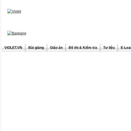
ViOLET.VN
Bài giảng
Giáo án
Đề thi & Kiểm tra
Tư liệu
E-Lea