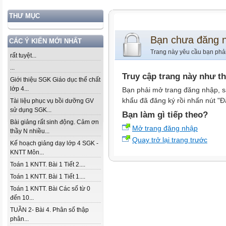
THƯ MỤC
Bạn chưa đăng 
CÁC Ý KIẾN MỚI NHẤT
Trang này yêu cầu bạn phả
rất tuyệt...
...
Truy cập trang này như t
Giới thiệu SGK Giáo dục thể chất
lớp 4...
Bạn phải mở trang đăng nhập, s
khẩu đã đăng ký rồi nhấn nút "Đ
Tài liệu phục vụ bồi dưỡng GV
sử dụng SGK...
Bạn làm gì tiếp theo?
Bài giảng rất sinh động. Cảm ơn
Mở trang đăng nhập
thầy N nhiều...
Quay trở lại trang trước
Kế hoạch giảng dạy lớp 4 SGK -
KNTT Môn...
Toán 1 KNTT. Bài 1 Tiết 2....
Toán 1 KNTT. Bài 1 Tiết 1....
Toán 1 KNTT. Bài Các số từ 0
đến 10...
TUẦN 2- Bài 4. Phân số thập
phân...