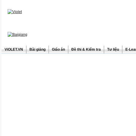
ViOLET.VN
Bài giảng
Giáo án
Đề thi & Kiểm tra
Tư liệu
E-Lea