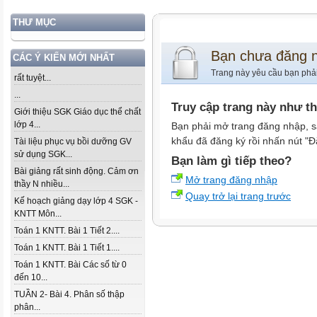
THƯ MỤC
Bạn chưa đăng 
CÁC Ý KIẾN MỚI NHẤT
Trang này yêu cầu bạn phả
rất tuyệt...
...
Truy cập trang này như t
Giới thiệu SGK Giáo dục thể chất
lớp 4...
Bạn phải mở trang đăng nhập, s
khẩu đã đăng ký rồi nhấn nút "Đ
Tài liệu phục vụ bồi dưỡng GV
sử dụng SGK...
Bạn làm gì tiếp theo?
Bài giảng rất sinh động. Cảm ơn
Mở trang đăng nhập
thầy N nhiều...
Quay trở lại trang trước
Kế hoạch giảng dạy lớp 4 SGK -
KNTT Môn...
Toán 1 KNTT. Bài 1 Tiết 2....
Toán 1 KNTT. Bài 1 Tiết 1....
Toán 1 KNTT. Bài Các số từ 0
đến 10...
TUẦN 2- Bài 4. Phân số thập
phân...