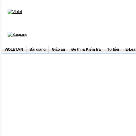
ViOLET.VN
Bài giảng
Giáo án
Đề thi & Kiểm tra
Tư liệu
E-Lea