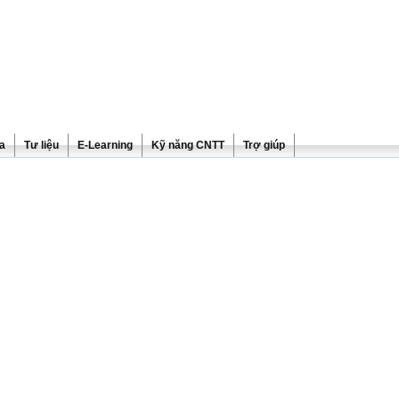
ra
Tư liệu
E-Learning
Kỹ năng CNTT
Trợ giúp