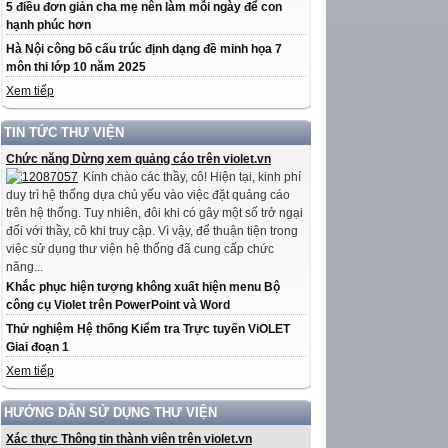
5 điều đơn giản cha mẹ nên làm mỗi ngày để con
hạnh phúc hơn
Hà Nội công bố cấu trúc định dạng đề minh họa 7
môn thi lớp 10 năm 2025
Xem tiếp
TIN TỨC THƯ VIỆN
Chức năng Dừng xem quảng cáo trên violet.vn
Kính chào các thầy, cô! Hiện tại, kinh phí
duy trì hệ thống dựa chủ yếu vào việc đặt quảng cáo
trên hệ thống. Tuy nhiên, đôi khi có gây một số trở ngại
đối với thầy, cô khi truy cập. Vì vậy, để thuận tiện trong
việc sử dụng thư viện hệ thống đã cung cấp chức
năng...
Khắc phục hiện tượng không xuất hiện menu Bộ
công cụ Violet trên PowerPoint và Word
Thử nghiệm Hệ thống Kiểm tra Trực tuyến ViOLET
Giai đoạn 1
Xem tiếp
HƯỚNG DẪN SỬ DỤNG THƯ VIỆN
Xác thực Thông tin thành viên trên violet.vn