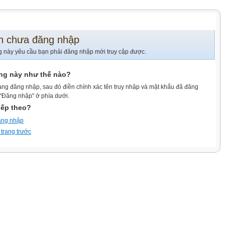
n chưa đăng nhập
g này yêu cầu bạn phải đăng nhập mới truy cập được.
ang này như thế nào?
ang đăng nhập, sau đó điền chính xác tên truy nhập và mật khẩu đã đăng
 "Đăng nhập" ở phía dưới.
iếp theo?
ăng nhập
 trang trước