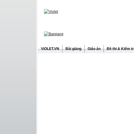
ViOLET.VN
Bài giảng
Giáo án
Đề thi & Kiểm t