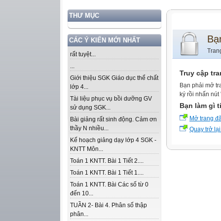
THƯ MỤC
Bạ
CÁC Ý KIẾN MỚI NHẤT
Tran
rất tuyệt...
...
Truy cập tr
Giới thiệu SGK Giáo dục thể chất
Bạn phải mở tr
lớp 4...
ký rồi nhấn nút
Tài liệu phục vụ bồi dưỡng GV
Bạn làm gì t
sử dụng SGK...
Mở trang đ
Bài giảng rất sinh động. Cảm ơn
thầy N nhiều...
Quay trở lại
Kế hoạch giảng dạy lớp 4 SGK -
KNTT Môn...
Toán 1 KNTT. Bài 1 Tiết 2....
Toán 1 KNTT. Bài 1 Tiết 1....
Toán 1 KNTT. Bài Các số từ 0
đến 10...
TUẦN 2- Bài 4. Phân số thập
phân...