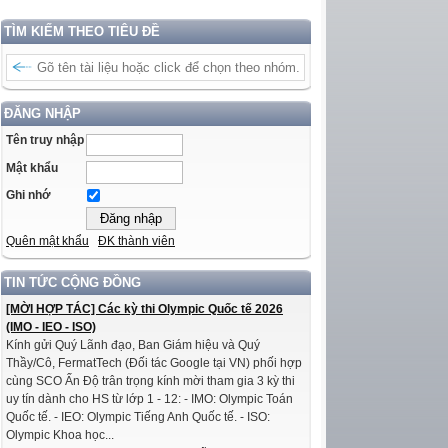
TÌM KIẾM THEO TIÊU ĐỀ
ĐĂNG NHẬP
Tên truy nhập
Mật khẩu
Ghi nhớ
Quên mật khẩu
ĐK thành viên
TIN TỨC CỘNG ĐỒNG
[MỜI HỢP TÁC] Các kỳ thi Olympic Quốc tế 2026
(IMO - IEO - ISO)
Kính gửi Quý Lãnh đạo, Ban Giám hiệu và Quý
Thầy/Cô, FermatTech (Đối tác Google tại VN) phối hợp
cùng SCO Ấn Độ trân trọng kính mời tham gia 3 kỳ thi
uy tín dành cho HS từ lớp 1 - 12: - IMO: Olympic Toán
Quốc tế. - IEO: Olympic Tiếng Anh Quốc tế. - ISO:
Olympic Khoa học...