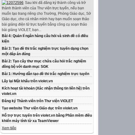
Sau khi đã đăng ký thành công và trở
thành thành viên của Thư viện trực tuyến, nếu bạn
muốn tạo trang riêng cho Trường, Phòng Giáo dục, Sở
Giáo dục, cho cá nhân mình hay bạn muốn soạn thảo
bài giảng điện tử trực tuyến bằng công cụ soạn thảo
bài giảng ViOLET, bạn...
Bài 4: Quản lí ngân hàng câu hỏi và sinh đề có điều
kiện
Bài 3: Tạo đề thi trắc nghiệm trực tuyến dạng chọn
một đáp án đúng
Bài 2: Tạo cây thư mục chứa câu hỏi trắc nghiệm
đồng bộ với danh mục SGK
Bài 1: Hướng dẫn tạo đề thi trắc nghiệm trực tuyến
Lấy lại Mật khẩu trên violet.vn
Kích hoạt tài khoản (Xác nhận thông tin liên hệ) trên
violet.vn
Đăng ký Thành viên trên Thư viện ViOLET
Tạo website Thư viện Giáo dục trên violet.vn
Hỗ trợ trực tuyến trên violet.vn bằng Phần mềm điều
khiển máy tính từ xa TeamViewer
Xem tiếp