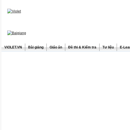
ViOLET.VN
Bài giảng
Giáo án
Đề thi & Kiểm tra
Tư liệu
E-Lea