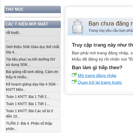
THƯ MỤC
Bạn chưa đăng 
CÁC Ý KIẾN MỚI NHẤT
Trang này yêu cầu bạn phả
rất tuyệt...
...
Truy cập trang này như t
Giới thiệu SGK Giáo dục thể chất
lớp 4...
Bạn phải mở trang đăng nhập, s
khẩu đã đăng ký rồi nhấn nút "Đ
Tài liệu phục vụ bồi dưỡng GV
sử dụng SGK...
Bạn làm gì tiếp theo?
Bài giảng rất sinh động. Cảm ơn
Mở trang đăng nhập
thầy N nhiều...
Quay trở lại trang trước
Kế hoạch giảng dạy lớp 4 SGK -
KNTT Môn...
Toán 1 KNTT. Bài 1 Tiết 2....
Toán 1 KNTT. Bài 1 Tiết 1....
Toán 1 KNTT. Bài Các số từ 0
đến 10...
TUẦN 2- Bài 4. Phân số thập
phân...