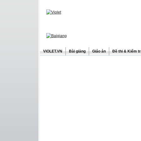
ViOLET.VN
Bài giảng
Giáo án
Đề thi & Kiểm t