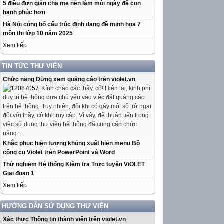
5 điều đơn giản cha mẹ nên làm mỗi ngày để con
hạnh phúc hơn
Hà Nội công bố cấu trúc định dạng đề minh họa 7
môn thi lớp 10 năm 2025
Xem tiếp
TIN TỨC THƯ VIỆN
Chức năng Dừng xem quảng cáo trên violet.vn
Kính chào các thầy, cô! Hiện tại, kinh phí
duy trì hệ thống dựa chủ yếu vào việc đặt quảng cáo
trên hệ thống. Tuy nhiên, đôi khi có gây một số trở ngại
đối với thầy, cô khi truy cập. Vì vậy, để thuận tiện trong
việc sử dụng thư viện hệ thống đã cung cấp chức
năng...
Khắc phục hiện tượng không xuất hiện menu Bộ
công cụ Violet trên PowerPoint và Word
Thử nghiệm Hệ thống Kiểm tra Trực tuyến ViOLET
Giai đoạn 1
Xem tiếp
HƯỚNG DẪN SỬ DỤNG THƯ VIỆN
Xác thực Thông tin thành viên trên violet.vn