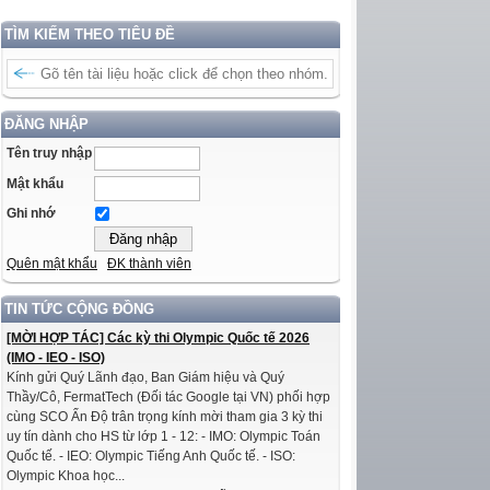
TÌM KIẾM THEO TIÊU ĐỀ
ĐĂNG NHẬP
Tên truy nhập
Mật khẩu
Ghi nhớ
Quên mật khẩu
ĐK thành viên
TIN TỨC CỘNG ĐỒNG
[MỜI HỢP TÁC] Các kỳ thi Olympic Quốc tế 2026
(IMO - IEO - ISO)
Kính gửi Quý Lãnh đạo, Ban Giám hiệu và Quý
Thầy/Cô, FermatTech (Đối tác Google tại VN) phối hợp
cùng SCO Ấn Độ trân trọng kính mời tham gia 3 kỳ thi
uy tín dành cho HS từ lớp 1 - 12: - IMO: Olympic Toán
Quốc tế. - IEO: Olympic Tiếng Anh Quốc tế. - ISO:
Olympic Khoa học...