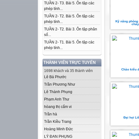
TUẦN 2- T3. Bài 5. Ôn tập các
phép tính...
TUẦN 2- T2. Bài 5. Ôn tập các
phép tính...
Kỹ năng phòng
cháy
TUẦN 2- T2. Bài 3. Ôn tập phân
số...
TUẦN 2- T1. Bài 5. Ôn tập các
phép tính...
THÀNH VIÊN TRỰC TUYẾN
Chào kiểu đ
1698 khách và 35 thành viên
Lê Bá Phước
Trần Phương Như
Lê Thành Phụng
Phạm Anh Thư
hòang thị cẩm vi
Trần hà
Đại họi Li
Trần Kiều Trang
Hoàng Minh Đức
LÝ ĐAN PHỤNG