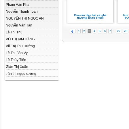
Phạm Văn Pha
Nguyễn Thanh Toàn
Giáo án dạy hát cả nhà
làm
thương nhau 5 tuổi
trư
NGUYỄN THỊ NGỌC AN
Nguyễn Văn Tân
...
1
2
3
4
5
6
7
27
28
Lê Thị Thu
VÕ THỊ KIM HẰNG
Vũ Thị Thu Hường
Lê Thị Bảo Vy
Lê Thủy Tiên
Giản Thị Xuân
trần thị ngọc sương