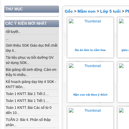
THƯ MỤC
Gốc
>
Mầm non
>
Lớp 5 tuổi
>
P
CÁC Ý KIẾN MỚI NHẤT
rất tuyệt...
...
Giới thiệu SGK Giáo dục thể chất
Dự án làm lọ cắm hoa
giáo 
lớp 4...
Tài liệu phục vụ bồi dưỡng GV
sử dụng SGK...
Bài giảng rất sinh động. Cảm ơn
thầy N nhiều...
Kế hoạch giảng dạy lớp 4 SGK -
KNTT Môn...
Toán 1 KNTT. Bài 1 Tiết 2....
Nặn con vật theo ý thích
Toán 1 KNTT. Bài 1 Tiết 1....
Toán 1 KNTT. Bài Các số từ 0
đến 10...
TUẦN 2- Bài 4. Phân số thập
phân...