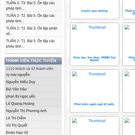
TUẦN 2- T3. Bài 5. Ôn tập các
phép tính...
truyện qua đường
Phát t
(
TUẦN 2- T2. Bài 5. Ôn tập các
phép tính...
TUẦN 2- T2. Bài 3. Ôn tập phân
số...
TUẦN 2- T1. Bài 5. Ôn tập các
phép tính...
Giáo dục âm nhạc VĐMH Gọi
Giá
THÀNH VIÊN TRỰC TUYẾN
Bướm
1210 khách và 42 thành viên
vy mai nguyễn
Nguyễn Hiếu Duy
Bùi Văn Hậu
phan thị ngọc yến
Lê Quang Hoàng
Phát triển ngôn ngữ (4 tuổi).
Nguyễn Thị Phương Anh
Lê Thị Diễm
Vũ Thị Quyết
Đoàn Hạo Vỹ