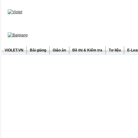
ViOLET.VN
Bài giảng
Giáo án
Đề thi & Kiểm tra
Tư liệu
E-Lea