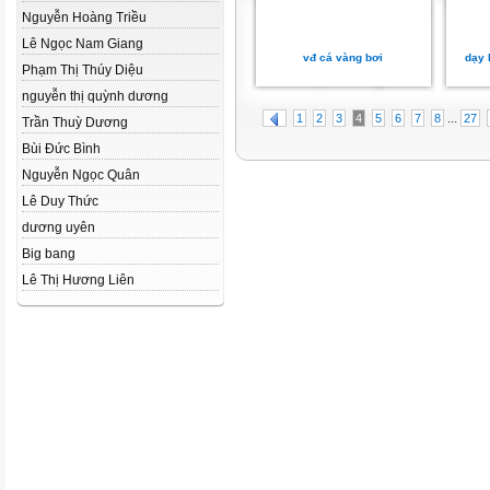
Nguyễn Hoàng Triều
Lê Ngọc Nam Giang
vđ cá vàng bơi
dạy 
Phạm Thị Thúy Diệu
nguyễn thị quỳnh dương
...
1
2
3
4
5
6
7
8
27
Trần Thuỳ Dương
Bùi Đức Bình
Nguyễn Ngọc Quân
Lê Duy Thức
dương uyên
Big bang
Lê Thị Hương Liên