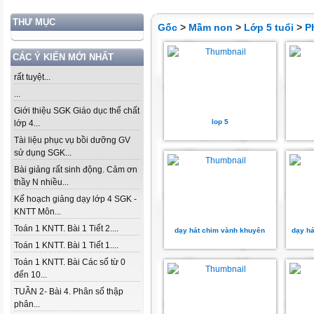
THƯ MỤC
Gốc
>
Mầm non
>
Lớp 5 tuổi
>
P
CÁC Ý KIẾN MỚI NHẤT
rất tuyệt...
...
Giới thiệu SGK Giáo dục thể chất
lop 5
lớp 4...
Tài liệu phục vụ bồi dưỡng GV
sử dụng SGK...
Bài giảng rất sinh động. Cảm ơn
thầy N nhiều...
Kế hoạch giảng dạy lớp 4 SGK -
KNTT Môn...
Toán 1 KNTT. Bài 1 Tiết 2....
dạy hát chim vành khuyên
dạy há
Toán 1 KNTT. Bài 1 Tiết 1....
Toán 1 KNTT. Bài Các số từ 0
đến 10...
TUẦN 2- Bài 4. Phân số thập
phân...