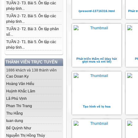
TUẦN 2- T3. Bài 5. Ôn tập các
phép tính...
/present/-13716316.html
Phát t
TUẦN 2- T2. Bài 5. Ôn tập các
phép tính...
TUẦN 2- T2. Bài 3. Ôn tập phân
số...
TUẦN 2- T1. Bài 5. Ôn tập các
phép tính...
Phát triển thẩm mĩ (dạy hát
P
THÀNH VIÊN TRỰC TUYẾN
giọt mưa và em bé)
1886 khách và 138 thành viên
Cao Doan Ky
Hoàng Văn Hiếu
Huỳnh Khắc Lâm
Lã Phú Vịnh
Phan Thi Trang
Tạo hình vẽ lọ hoa
Thu Hằng
tuan dung
Bế Quỳnh Như
Nguyễn Thị Hồng Thúy