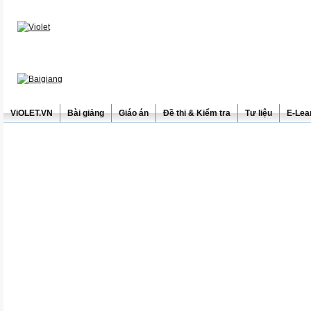
ViOLET.VN
Bài giảng
Giáo án
Đề thi & Kiểm tra
Tư liệu
E-Lea