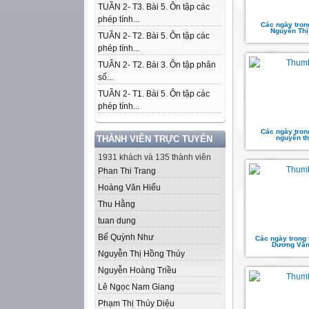
TUẦN 2- T3. Bài 5. Ôn tập các
phép tính...
Các ngày trong
Nguyễn Thị
TUẦN 2- T2. Bài 5. Ôn tập các
phép tính...
TUẦN 2- T2. Bài 3. Ôn tập phân
số...
TUẦN 2- T1. Bài 5. Ôn tập các
phép tính...
Các ngày trong
THÀNH VIÊN TRỰC TUYẾN
nguyễn th
1931 khách và 135 thành viên
Phan Thi Trang
Hoàng Văn Hiếu
Thu Hằng
tuan dung
Bế Quỳnh Như
Các ngày trong 
Dương Văn
Nguyễn Thị Hồng Thúy
Nguyễn Hoàng Triều
Lê Ngọc Nam Giang
Phạm Thị Thúy Diệu