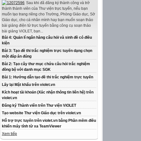
Sau khi đã đăng ký thành công và trở
thành thành viên của Thư viện trực tuyến, nếu bạn
muốn tạo trang riêng cho Trường, Phòng Giáo dục, Sở
Giáo dục, cho cá nhân mình hay bạn muốn soạn thảo
bài giảng điện tử trực tuyến bằng công cụ soạn thảo
bài giảng ViOLET, bạn...
Bài 4: Quản lí ngân hàng câu hỏi và sinh đề có điều
kiện
Bài 3: Tạo đề thi trắc nghiệm trực tuyến dạng chọn
một đáp án đúng
Bài 2: Tạo cây thư mục chứa câu hỏi trắc nghiệm
đồng bộ với danh mục SGK
Bài 1: Hướng dẫn tạo đề thi trắc nghiệm trực tuyến
Lấy lại Mật khẩu trên violet.vn
Kích hoạt tài khoản (Xác nhận thông tin liên hệ) trên
violet.vn
Đăng ký Thành viên trên Thư viện ViOLET
Tạo website Thư viện Giáo dục trên violet.vn
Hỗ trợ trực tuyến trên violet.vn bằng Phần mềm điều
khiển máy tính từ xa TeamViewer
Xem tiếp