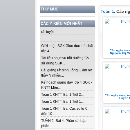
THƯ MỤC
Toán 1
. Các ng
CÁC Ý KIẾN MỚI NHẤT
rất tuyệt...
...
Giới thiệu SGK Giáo dục thể chất
Các ngày trong
lớp 4...
Nguyễn Thị M
Tài liệu phục vụ bồi dưỡng GV
sử dụng SGK...
Bài giảng rất sinh động. Cảm ơn
thầy N nhiều...
Kế hoạch giảng dạy lớp 4 SGK -
KNTT Môn...
Toán 1 KNTT. Bài 1 Tiết 2....
Các ngày trong tu
Huyền 
Toán 1 KNTT. Bài 1 Tiết 1....
Toán 1 KNTT. Bài Các số từ 0
đến 10...
TUẦN 2- Bài 4. Phân số thập
phân...