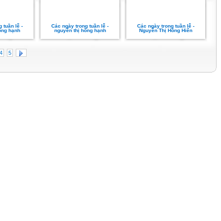
 tuần lễ -
Các ngày trong tuần lễ -
Các ngày trong tuần lễ -
ồng hạnh
nguyễn thị hồng hạnh
Nguyễn Thị Hồng Hiển
4
5