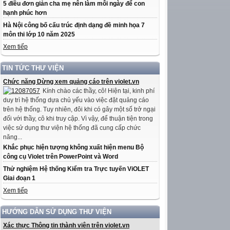
5 điều đơn giản cha mẹ nên làm mỗi ngày để con
hạnh phúc hơn
Hà Nội công bố cấu trúc định dạng đề minh họa 7
môn thi lớp 10 năm 2025
Xem tiếp
TIN TỨC THƯ VIỆN
Chức năng Dừng xem quảng cáo trên violet.vn
Kính chào các thầy, cô! Hiện tại, kinh phí
duy trì hệ thống dựa chủ yếu vào việc đặt quảng cáo
trên hệ thống. Tuy nhiên, đôi khi có gây một số trở ngại
đối với thầy, cô khi truy cập. Vì vậy, để thuận tiện trong
việc sử dụng thư viện hệ thống đã cung cấp chức
năng...
Khắc phục hiện tượng không xuất hiện menu Bộ
công cụ Violet trên PowerPoint và Word
Thử nghiệm Hệ thống Kiểm tra Trực tuyến ViOLET
Giai đoạn 1
Xem tiếp
HƯỚNG DẪN SỬ DỤNG THƯ VIỆN
Xác thực Thông tin thành viên trên violet.vn