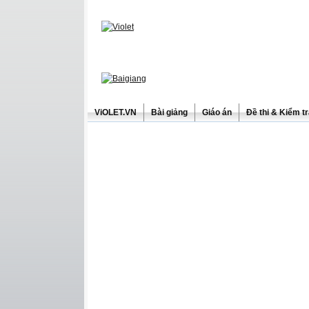
ViOLET.VN
Bài giảng
Giáo án
Đề thi & Kiểm t