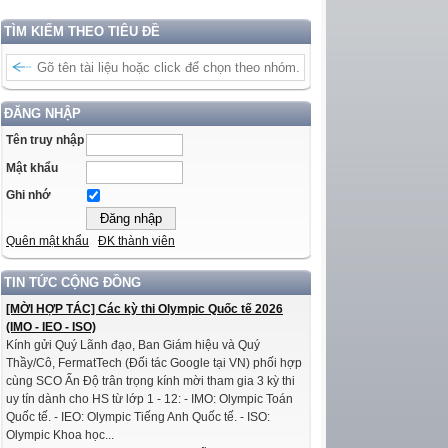
TÌM KIẾM THEO TIÊU ĐỀ
ĐĂNG NHẬP
Tên truy nhập
Mật khẩu
Ghi nhớ
Quên mật khẩu
ĐK thành viên
TIN TỨC CỘNG ĐỒNG
[MỜI HỢP TÁC] Các kỳ thi Olympic Quốc tế 2026
(IMO - IEO - ISO)
Kính gửi Quý Lãnh đạo, Ban Giám hiệu và Quý
Thầy/Cô, FermatTech (Đối tác Google tại VN) phối hợp
cùng SCO Ấn Độ trân trọng kính mời tham gia 3 kỳ thi
uy tín dành cho HS từ lớp 1 - 12: - IMO: Olympic Toán
Quốc tế. - IEO: Olympic Tiếng Anh Quốc tế. - ISO:
Olympic Khoa học...