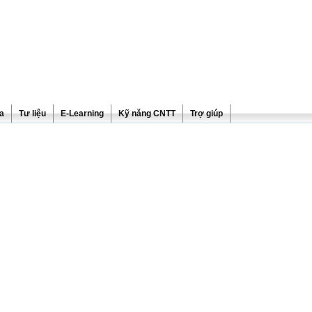
ra
Tư liệu
E-Learning
Kỹ năng CNTT
Trợ giúp