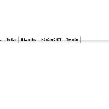
ra
Tư liệu
E-Learning
Kỹ năng CNTT
Trợ giúp