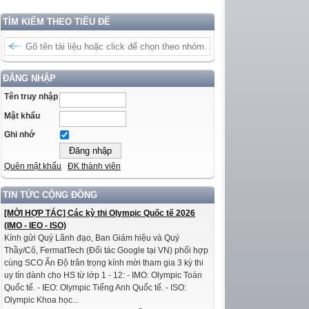
TÌM KIẾM THEO TIÊU ĐỀ
ĐĂNG NHẬP
Tên truy nhập
Mật khẩu
Ghi nhớ
Quên mật khẩu
ĐK thành viên
TIN TỨC CỘNG ĐỒNG
[MỜI HỢP TÁC] Các kỳ thi Olympic Quốc tế 2026
(IMO - IEO - ISO)
Kính gửi Quý Lãnh đạo, Ban Giám hiệu và Quý
Thầy/Cô, FermatTech (Đối tác Google tại VN) phối hợp
cùng SCO Ấn Độ trân trọng kính mời tham gia 3 kỳ thi
uy tín dành cho HS từ lớp 1 - 12: - IMO: Olympic Toán
Quốc tế. - IEO: Olympic Tiếng Anh Quốc tế. - ISO:
Olympic Khoa học...