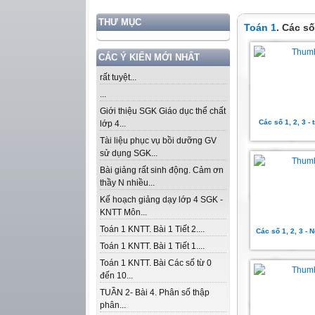
THƯ MỤC
Toán 1
. Các số
CÁC Ý KIẾN MỚI NHẤT
rất tuyệt...
...
Giới thiệu SGK Giáo dục thể chất
Các số 1, 2, 3 - 
lớp 4...
Tài liệu phục vụ bồi dưỡng GV
sử dụng SGK...
Bài giảng rất sinh động. Cảm ơn
thầy N nhiều...
Kế hoạch giảng dạy lớp 4 SGK -
KNTT Môn...
Toán 1 KNTT. Bài 1 Tiết 2....
Các số 1, 2, 3 - 
Toán 1 KNTT. Bài 1 Tiết 1....
Toán 1 KNTT. Bài Các số từ 0
đến 10...
TUẦN 2- Bài 4. Phân số thập
phân...