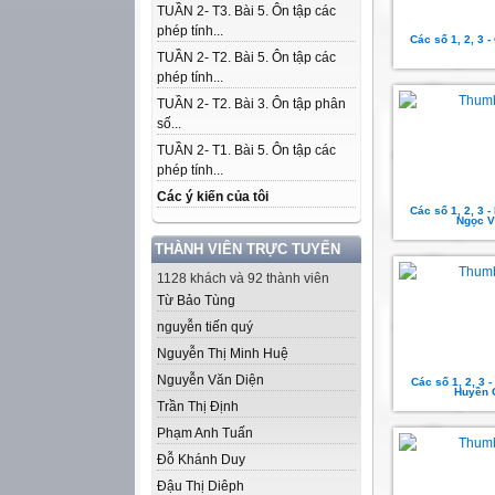
TUẦN 2- T3. Bài 5. Ôn tập các
phép tính...
Các số 1, 2, 3 
TUẦN 2- T2. Bài 5. Ôn tập các
phép tính...
TUẦN 2- T2. Bài 3. Ôn tập phân
số...
TUẦN 2- T1. Bài 5. Ôn tập các
phép tính...
Các ý kiến của tôi
Các số 1, 2, 3 
Ngọc V
THÀNH VIÊN TRỰC TUYẾN
1128 khách và 92 thành viên
Từ Bảo Tùng
nguyễn tiến quý
Nguyễn Thị Minh Huệ
Nguyễn Văn Diện
Các số 1, 2, 3 
Huyền 
Trần Thị Định
Phạm Anh Tuấn
Đỗ Khánh Duy
Đậu Thị Diêph