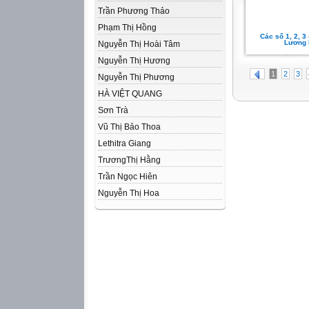
Trần Phương Thảo
Phạm Thị Hồng
Các số 1, 2, 3 
Lương
Nguyễn Thị Hoài Tâm
Nguyễn Thị Hương
1
2
3
Nguyễn Thị Phương
HÀ VIỆT QUANG
Sơn Trà
Vũ Thị Bảo Thoa
Lethitra Giang
TrươngThị Hằng
Trần Ngọc Hiên
Nguyễn Thị Hoa