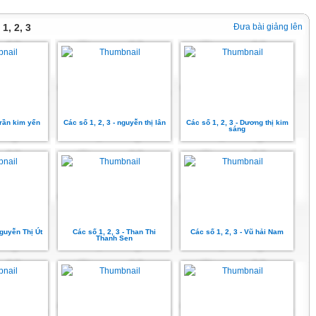
 1, 2, 3
Đưa bài giảng lên
trần kim yến
Các số 1, 2, 3 - nguyễn thị lân
Các số 1, 2, 3 - Dương thị kim
sáng
Nguyễn Thị Út
Các số 1, 2, 3 - Than Thi
Các số 1, 2, 3 - Vũ hải Nam
Thanh Sen