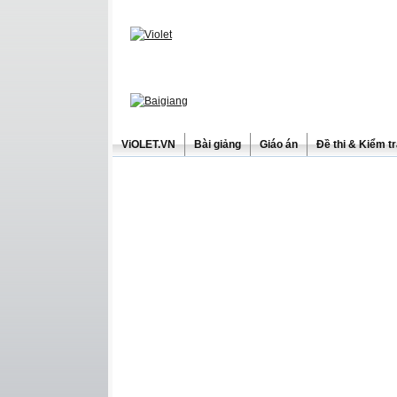
ViOLET.VN
Bài giảng
Giáo án
Đề thi & Kiểm t