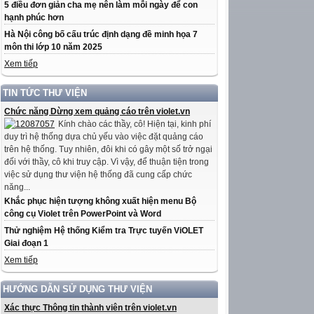
5 điều đơn giản cha mẹ nên làm mỗi ngày để con
hạnh phúc hơn
Hà Nội công bố cấu trúc định dạng đề minh họa 7
môn thi lớp 10 năm 2025
Xem tiếp
TIN TỨC THƯ VIỆN
Chức năng Dừng xem quảng cáo trên violet.vn
Kính chào các thầy, cô! Hiện tại, kinh phí
duy trì hệ thống dựa chủ yếu vào việc đặt quảng cáo
trên hệ thống. Tuy nhiên, đôi khi có gây một số trở ngại
đối với thầy, cô khi truy cập. Vì vậy, để thuận tiện trong
việc sử dụng thư viện hệ thống đã cung cấp chức
năng...
Khắc phục hiện tượng không xuất hiện menu Bộ
công cụ Violet trên PowerPoint và Word
Thử nghiệm Hệ thống Kiểm tra Trực tuyến ViOLET
Giai đoạn 1
Xem tiếp
HƯỚNG DẪN SỬ DỤNG THƯ VIỆN
Xác thực Thông tin thành viên trên violet.vn