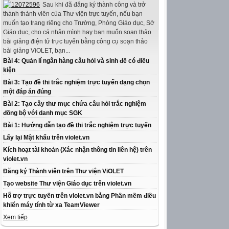
Sau khi đã đăng ký thành công và trở
thành thành viên của Thư viện trực tuyến, nếu bạn
muốn tạo trang riêng cho Trường, Phòng Giáo dục, Sở
Giáo dục, cho cá nhân mình hay bạn muốn soạn thảo
bài giảng điện tử trực tuyến bằng công cụ soạn thảo
bài giảng ViOLET, bạn...
Bài 4: Quản lí ngân hàng câu hỏi và sinh đề có điều
kiện
Bài 3: Tạo đề thi trắc nghiệm trực tuyến dạng chọn
một đáp án đúng
Bài 2: Tạo cây thư mục chứa câu hỏi trắc nghiệm
đồng bộ với danh mục SGK
Bài 1: Hướng dẫn tạo đề thi trắc nghiệm trực tuyến
Lấy lại Mật khẩu trên violet.vn
Kích hoạt tài khoản (Xác nhận thông tin liên hệ) trên
violet.vn
Đăng ký Thành viên trên Thư viện ViOLET
Tạo website Thư viện Giáo dục trên violet.vn
Hỗ trợ trực tuyến trên violet.vn bằng Phần mềm điều
khiển máy tính từ xa TeamViewer
Xem tiếp